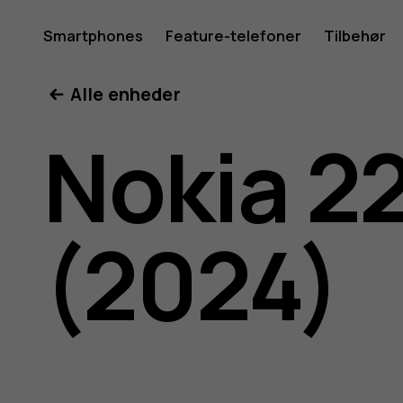
Brugerve
Smartphones
Feature-telefoner
Tilbehør
Min konto
Alle enheder
til
Nokia 2
Nokia
(2024)
225