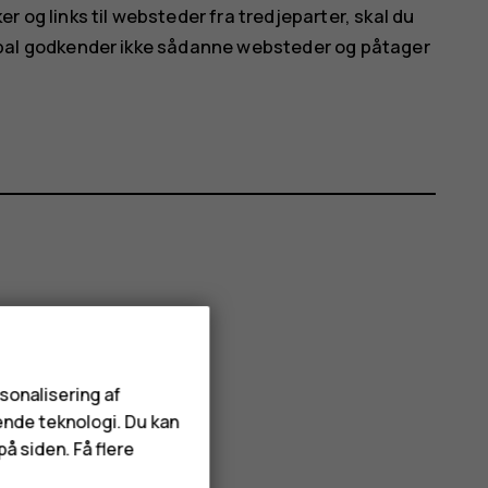
 og links til websteder fra tredjeparter, skal du
bal godkender ikke sådanne websteder og påtager
rsonalisering af
ende teknologi. Du kan
å siden. Få flere