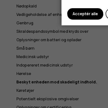
Nødopkald
Acceptér alle
Vedligeholdelse af enheden
Genbrug
Skraldespandssymbol med kryds over
Oplysninger om batteri og oplader
Små børn
Medicinsk udstyr
Indopereret medicinsk udstyr
Hørelse
Beskyt enheden mod skadeligt indhold.
Køretøjer
Potentielt eksplosive omgivelser
Oplysninger om certificering