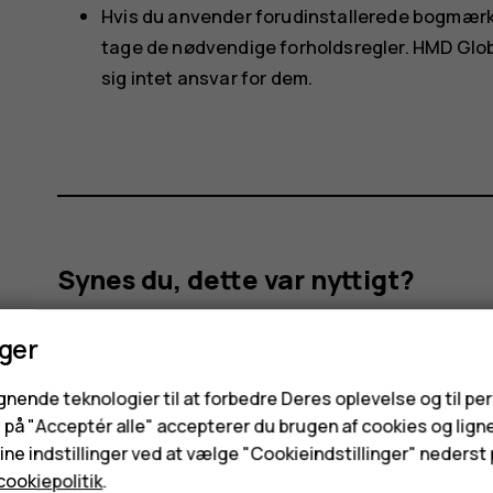
Hvis du anvender forudinstallerede bogmærker
tage de nødvendige forholdsregler. HMD Glo
sig intet ansvar for dem.
Synes du, dette var nyttigt?
nger
Ja
Nej
ignende teknologier til at forbedre Deres oplevelse og til pe
e på "Acceptér alle" accepterer du brugen af cookies og lign
ne indstillinger ved at vælge "Cookieindstillinger" nederst p
cookiepolitik
.