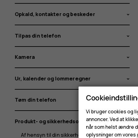
Opkald, kontakter og beskeder
Tilpas din telefon
Kamera
Ur, kalender og lommeregner
Cookieindstilli
Tøm din telefon
Vi bruger cookies og l
annoncer. Ved at klikk
Produkt- og sikkerhedsoplysninger
når som helst ændre di
Af hensyn til din sikkerhed
oplysninger om vores