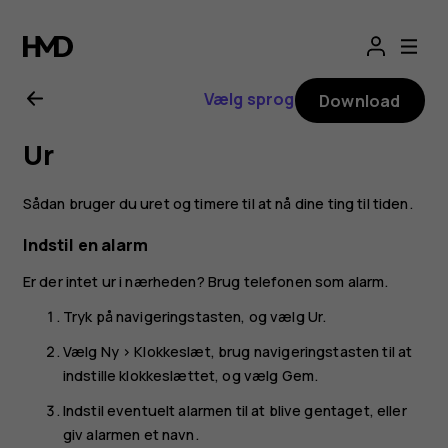
Brugervejledning
til
Vælg sprog
Download
Nokia
Ur
6300
Sådan bruger du uret og timere til at nå dine ting til tiden.
4G
Indstil en alarm
Er der intet ur i nærheden? Brug telefonen som alarm.
Tryk på navigeringstasten, og vælg
Ur
.
Vælg
Ny
>
Klokkeslæt
, brug navigeringstasten til at
indstille klokkeslættet, og vælg
Gem
.
Indstil eventuelt alarmen til at blive gentaget, eller
giv alarmen et navn.