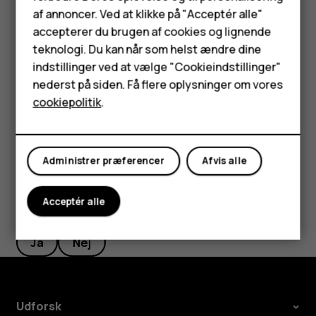
Feature-telefoner
Stopur
af annoncer. Ved at klikke på "Acceptér alle"
Tilbehør
accepterer du brugen af cookies og lignende
Tryk på navigeringstasten, og vælg
Ur
.
teknologi. Du kan når som helst ændre dine
Rul til højre til
Stopur
, og vælg
START
.
HMD Terra M
indstillinger ved at vælge "Cookieindstillinger"
Vælg
Omgang
, når der er gennemført en omgang.
nederst på siden. Få flere oplysninger om vores
Tablets
cookiepolitik
.
Du kan stoppe stopuret ved at vælge
PAUSE
>
Nulstil
.
Min konto
Administrer præferencer
Afvis alle
Acceptér alle
Synes du, dette var nyttigt?
Ja
Nej
Udforsk