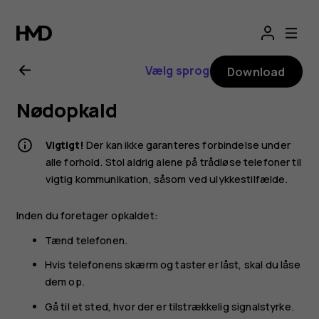
Brugervejledning
til
Vælg sprog
Download
Nokia
Nødopkald
6300
Vigtigt!
Der kan ikke garanteres forbindelse under
4G
alle forhold. Stol aldrig alene på trådløse telefoner til
vigtig kommunikation, såsom ved ulykkestilfælde.
Inden du foretager opkaldet:
Tænd telefonen.
Hvis telefonens skærm og taster er låst, skal du låse
dem op.
Gå til et sted, hvor der er tilstrækkelig signalstyrke.