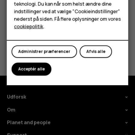
f.eks. opkaldsspærring, begrænsede numre eller
teknologi. Du kan når som helst ændre dine
HMD Terra M
lukkede brugergrupper.
indstillinger ved at vælge "Cookieindstillinger"
nederst på siden. Få flere oplysninger om vores
Tablets
cookiepolitik
.
Min konto
Administrer præferencer
Afvis alle
Synes du, dette var nyttigt?
Ja
Nej
Acceptér alle
Udforsk
Om
Planet and people