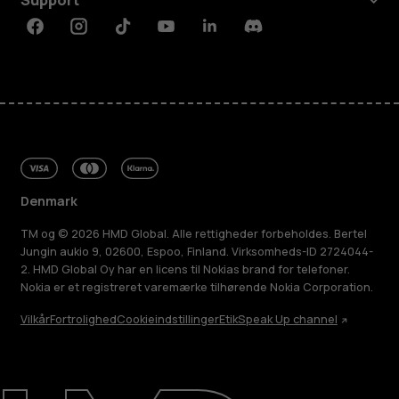
Support
Facebook
Instagram
Tiktok
Youtube
Linkedin
Discord
Denmark
TM og © 2026 HMD Global. Alle rettigheder forbeholdes. Bertel
Jungin aukio 9, 02600, Espoo, Finland. Virksomheds-ID 2724044-
2. HMD Global Oy har en licens til Nokias brand for telefoner.
Nokia er et registreret varemærke tilhørende Nokia Corporation.
Vilkår
Fortrolighed
Cookieindstillinger
Etik
Speak Up channel
Om