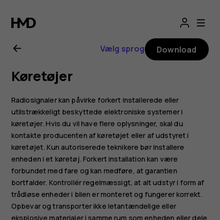
Brugervejledning
til
Vælg sprog
Download
Nokia
Køretøjer
6300
Radiosignaler kan påvirke forkert installerede eller
4G
utilstrækkeligt beskyttede elektroniske systemer i
køretøjer. Hvis du vil have flere oplysninger, skal du
kontakte producenten af køretøjet eller af udstyret i
køretøjet. Kun autoriserede teknikere bør installere
enheden i et køretøj. Forkert installation kan være
forbundet med fare og kan medføre, at garantien
bortfalder. Kontrollér regelmæssigt, at alt udstyr i form af
trådløse enheder i bilen er monteret og fungerer korrekt.
Opbevar og transporter ikke letantændelige eller
eksplosive materialer i samme rum som enheden eller dele