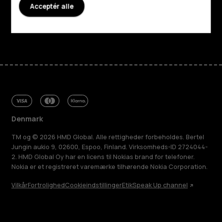
Acceptér alle
Support
Facebook
Instagram
Tiktok
Youtube
Linkedin
Discord
Denmark
TM og © 2026 HMD Global. Alle rettigheder forbeholdes. Bertel
Jungin aukio 9, 02600, Espoo, Finland. Virksomheds-ID 2724044-
2. HMD Global Oy har en licens til Nokias brand for telefoner.
Nokia er et registreret varemærke tilhørende Nokia Corporation.
Vilkår
Fortrolighed
Cookieindstillinger
Etik
Speak Up channel