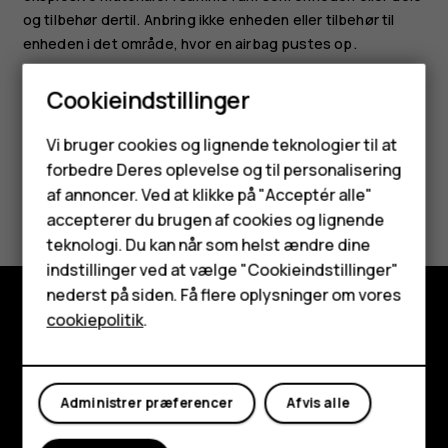
og tilbehør dertil. Anbring ikke enheden eller tilbehør til
enheden i det område, hvor en airbag pustes op.
Cookieindstillinger
Smartphones
Vi bruger cookies og lignende teknologier til at
forbedre Deres oplevelse og til personalisering
Feature-telefoner
Synes du, dette var nyttigt?
af annoncer. Ved at klikke på "Acceptér alle"
Tilbehør
accepterer du brugen af cookies og lignende
teknologi. Du kan når som helst ændre dine
Ja
Nej
HMD Terra M
indstillinger ved at vælge "Cookieindstillinger"
nederst på siden. Få flere oplysninger om vores
Tablets
cookiepolitik
.
Udforsk
Min konto
Om
Administrer præferencer
Afvis alle
Planet and people