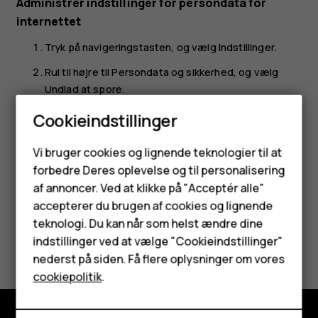
Administrer indstillinger for persondata for
internettet
Tryk på navigeringstasten, og vælg
Indstillinger
.
Rul til højre til
Persondata og sikkerhed
, og vælg
Undlad at spore
.
Vælg, om du vil tillade, at websteder sporer din
Cookieindstillinger
browsing på internettet.
Smartphones
Vi bruger cookies og lignende teknologier til at
forbedre Deres oplevelse og til personalisering
Feature-telefoner
af annoncer. Ved at klikke på "Acceptér alle"
Tilbehør
accepterer du brugen af cookies og lignende
teknologi. Du kan når som helst ændre dine
HMD Terra M
Synes du, dette var nyttigt?
indstillinger ved at vælge "Cookieindstillinger"
nederst på siden. Få flere oplysninger om vores
Tablets
Ja
Nej
cookiepolitik
.
Min konto