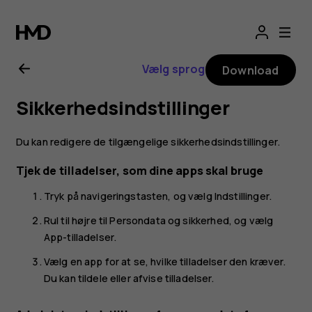
Brugervejledning
til
Vælg sprog
Download
Nokia
Sikkerhedsindstillinger
6300
Du kan redigere de tilgængelige sikkerhedsindstillinger.
4G
Tjek de tilladelser, som dine apps skal bruge
Tryk på navigeringstasten, og vælg
Indstillinger
.
Rul til højre til
Persondata og sikkerhed
, og vælg
App-tilladelser
.
Vælg en app for at se, hvilke tilladelser den kræver.
Du kan tildele eller afvise tilladelser.