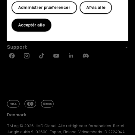
Administrer præferencer
Afvis alle
Udforsk
Om
Acceptér alle
Planet and people
Support
Facebook
Instagram
Tiktok
Youtube
Linkedin
Discord
Denmark
TM og © 2026 HMD Global. Alle rettigheder forbeholdes. Bertel
Jungin aukio 9, 02600, Espoo, Finland. Virksomheds-ID 2724044-