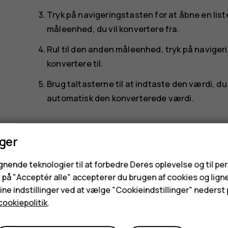
Tryk på navigeringstasten for at åbne en lis
måleenhed, du vil konvertere fra.
Rul til den anden måleenhed, tryk på naviger
konvertere til.
Brug taltasterne til at indtaste den værdi, d
automatisk den konverterede værdi.
nger
ignende teknologier til at forbedre Deres oplevelse og til pe
e på "Acceptér alle" accepterer du brugen af cookies og lign
Synes du, dette var nyttigt?
ne indstillinger ved at vælge "Cookieindstillinger" nederst p
cookiepolitik
.
Ja
Nej