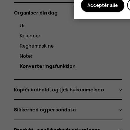
Acceptér alle
Organiser din dag
Ur
Kalender
Regnemaskine
Noter
Konverteringsfunktion
Kopiér indhold, og tjek hukommelsen
Sikkerhed og persondata
Produkt- og sikkerhedsoplysninger