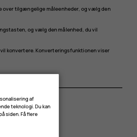
te over tilgængelige måleenheder, og vælg den
ingstasten, og vælg den målenhed, du vil
u vil konvertere. Konverteringsfunktionen viser
rsonalisering af
ende teknologi. Du kan
å siden. Få flere