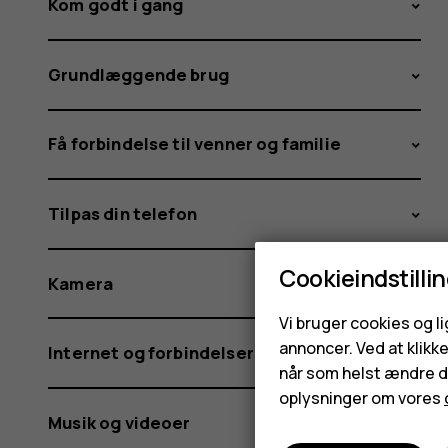
Kom godt i gang
Grundlæggende brug
Få forbindelse til venner og familie
Tilpas din telefon
Cookieindstilli
Kamera
Vi bruger cookies og l
annoncer. Ved at klikk
Internet og forbindelser
når som helst ændre di
oplysninger om vores
Musik og videoer