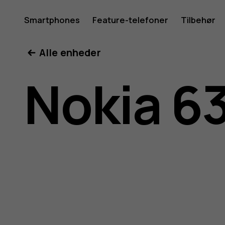
Brugerve
Smartphones
Feature-telefoner
Tilbehør
Min konto
Alle enheder
til
Nokia 6
Nokia
6300