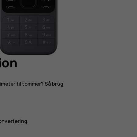
ion
timeter til tommer? Så brug
nvertering
.