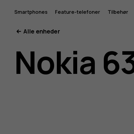
Brugerve
Smartphones
Feature-telefoner
Tilbehør
Min konto
Alle enheder
til
Nokia 6
Nokia
6300