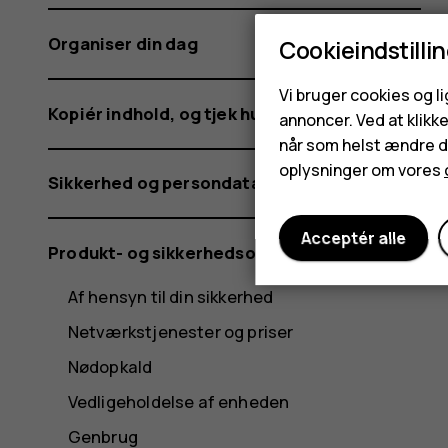
Organiser din dag
Cookieindstilli
Vi bruger cookies og l
Kopiér indhold, og tjek hukommelsen
annoncer. Ved at klikk
når som helst ændre di
oplysninger om vores
Sikkerhed og persondata
Acceptér alle
Produkt- og sikkerhedsoplysninger
Af hensyn til din sikkerhed
Netværkstjenester og priser
Nødopkald
Vedligeholdelse af enheden
Genbrug