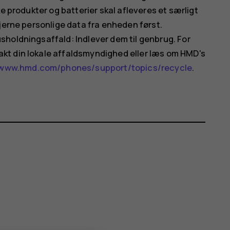
e produkter og batterier skal afleveres et særligt
jerne personlige data fra enheden først.
holdningsaffald: Indlever dem til genbrug. For
kt din lokale affaldsmyndighed eller læs om HMD's
www.hmd.com/phones/support/topics/recycle
.