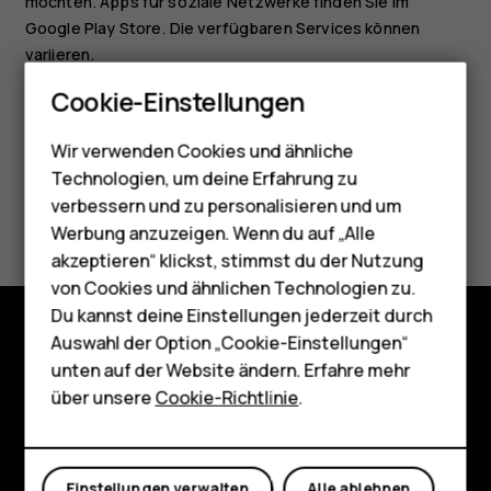
möchten. Apps für soziale Netzwerke finden Sie im
Google Play Store
. Die verfügbaren Services können
variieren.
Smartphones
Cookie-Einstellungen
Feature Phones
Wir verwenden Cookies und ähnliche
Telefone für Senioren
Technologien, um deine Erfahrung zu
Zubehör
verbessern und zu personalisieren und um
Did you find this helpful?
Werbung anzuzeigen. Wenn du auf „Alle
HMD Terra M
akzeptieren“ klickst, stimmst du der Nutzung
Ja
Nein
von Cookies und ähnlichen Technologien zu.
Für Unternehmen
Du kannst deine Einstellungen jederzeit durch
Tablets
Auswahl der Option „Cookie-Einstellungen“
Shop
unten auf der Website ändern. Erfahre mehr
Shop
über unsere
Cookie-Richtlinie
.
Über
Mein Konto
Planet and people
Einstellungen verwalten
Alle ablehnen