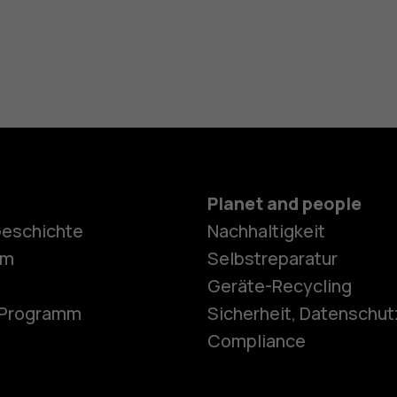
Planet and people
Geschichte
Nachhaltigkeit
Smartphon
om
Selbstreparatur
Geräte-Recycling
e-Programm
Sicherheit, Datenschut
Feature Ph
Compliance