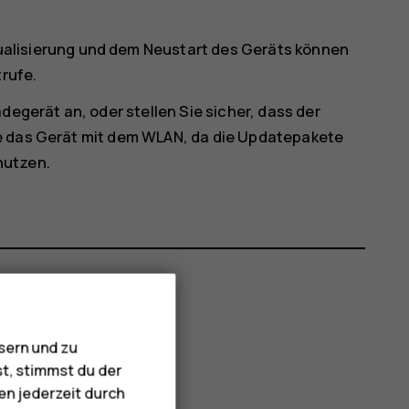
ualisierung und dem Neustart des Geräts können
trufe.
degerät an, oder stellen Sie sicher, dass der
e das Gerät mit dem WLAN, da die Updatepakete
nutzen.
sern und zu
st, stimmst du der
en jederzeit durch