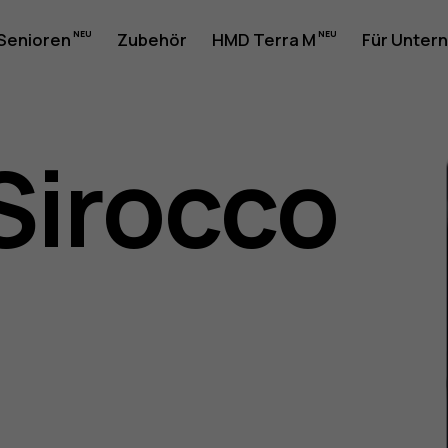
 Senioren
Zubehör
HMD Terra M
Für Unter
Sirocco
gsanleit