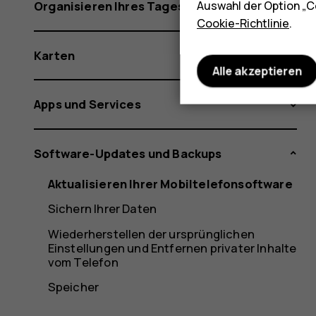
Auswahl der Option „C
Organisieren Ihres Tages
Cookie-Richtlinie
.
Karten
Alle akzeptieren
Apps und Services
Software-Updates und Backups
Aktualisieren Ihrer Mobiltelefonsoftware
Sichern Ihrer Daten
Wiederherstellen der ursprünglichen
Einstellungen und Entfernen privater Inhalte
vom Telefon
Speicher