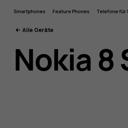
Nokia
Smartphones
Feature Phones
Telefone für
Mein Konto
Alle Geräte
8
Nokia 8 
Sirocco
Bedienun