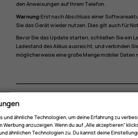
den Anweisungen auf Ihrem Telefon.
Warnung:
Erst nach Abschluss einer Softwareakt
Sie das Gerät wieder nutzen. Dies gilt auch für No
Bevor Sie das Update starten, schließen Sie ein La
Ladestand des Akkus ausreicht, und verbinden Si
möglicherweise eine große Menge mobiler Daten 
lungen
Did you find this helpful?
 und ähnliche Technologien, um deine Erfahrung zu verbes
m Werbung anzuzeigen. Wenn du auf „Alle akzeptieren“ klick
Ja
Nein
nd ähnlichen Technologien zu. Du kannst deine Einstellung