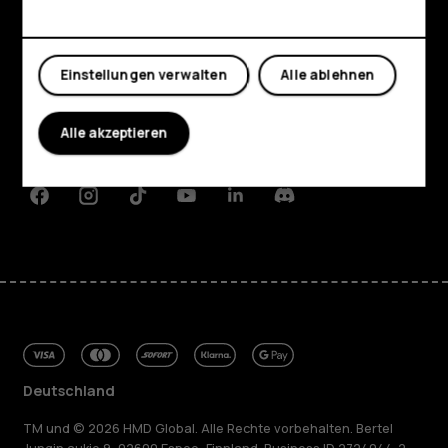
Shop
Mein Konto
Einstellungen verwalten
Alle ablehnen
Über
Planet and people
Alle akzeptieren
Support
Facebook
Instagram
Tiktok
Youtube
Linkedin
Discord
Deutschland
TM und © 2026 HMD Global. Alle Rechte vorbehalten. Bertel