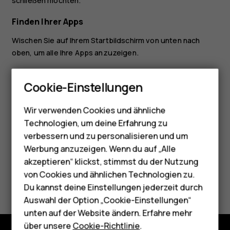
schließen möchten.
Finden Ihrer Apps
Wischen Sie auf Ihrem Startbildschirm von unten nach
oben, um alle Ihre Apps anzuzeigen.
Smartphones
Schließen aller ausgeführten Apps
Cookie-Einstellungen
Feature Phones
Betätigen Sie
, wischen Sie aufwärts durch alle Apps,
check_box_outline_blank
und tippen Sie auf
ALLE LÖSCHEN
.
Wir verwenden Cookies und ähnliche
Telefone für Senioren
Technologien, um deine Erfahrung zu
Zubehör
verbessern und zu personalisieren und um
Werbung anzuzeigen. Wenn du auf „Alle
HMD Terra M
akzeptieren“ klickst, stimmst du der Nutzung
von Cookies und ähnlichen Technologien zu.
Did you find this helpful?
Für Unternehmen
Du kannst deine Einstellungen jederzeit durch
Tablets
Auswahl der Option „Cookie-Einstellungen“
Ja
Nein
unten auf der Website ändern. Erfahre mehr
Shop
über unsere
Cookie-Richtlinie
.