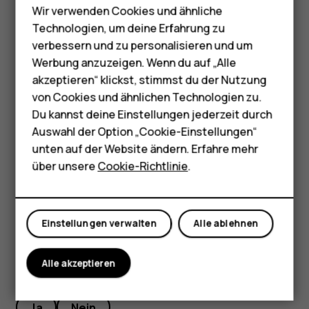
sobald Ihr Telefon mit dem Internet verbunden ist.
Wir verwenden Cookies und ähnliche
Telefone für Senioren
Technologien, um deine Erfahrung zu
Wiederherstellen der App-Einstellungen von
Zubehör
verbessern und zu personalisieren und um
Ihrem vorherigen Android™-Telefon
Werbung anzuzeigen. Wenn du auf „Alle
HMD Terra M
Wenn Ihr vorheriges Telefon ein Android-Telefon ist und
akzeptieren“ klickst, stimmst du der Nutzung
die Sicherung zu einem Google-Konto auf diesem aktiviert
von Cookies und ähnlichen Technologien zu.
Für Unternehmen
ist, können Sie Ihre App-Einstellungen und WLAN-
Du kannst deine Einstellungen jederzeit durch
Kennwörter wiederherstellen.
Tablets
Auswahl der Option „Cookie-Einstellungen“
unten auf der Website ändern. Erfahre mehr
Tippen Sie auf
Einstellungen
>
System
>
Sicherung
.
Shop
über unsere
Cookie-Richtlinie
.
Schalten Sie
Sicherung auf Google Drive
auf
An
.
Mein Konto
Einstellungen verwalten
Alle ablehnen
Alle akzeptieren
Did you find this helpful?
Ja
Nein