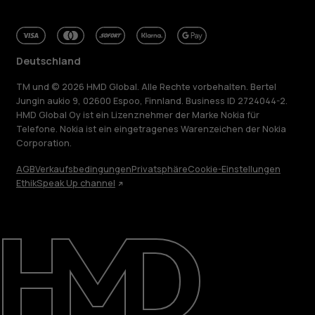
Deutschland
TM und © 2026 HMD Global. Alle Rechte vorbehalten. Bertel
Jungin aukio 9, 02600 Espoo, Finnland. Business ID 2724044-2.
HMD Global Oy ist ein Lizenznehmer der Marke Nokia für
Telefone. Nokia ist ein eingetragenes Warenzeichen der Nokia
Corporation.
AGB
Verkaufsbedingungen
Privatsphäre
Cookie-Einstellungen
Ethik
Speak Up channel
Über
Blog
Reparieren, wiederverwenden, recyceln
Nachhaltigkeit
Support
Deutschland