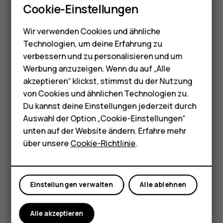
Cookie-Einstellungen
möglicherweise kleine Datenmengen über das
Feature Phones
Mobilfunknetzwerk übertragen werden. Wenn Sie
Wir verwenden Cookies und ähnliche
Datenübertragungskosten vermeiden möchten,
Telefone für Senioren
Technologien, um deine Erfahrung zu
beispielsweise auf Reisen, können Sie die mobile
Zubehör
verbessern und zu personalisieren und um
Datenverbindung in Ihren Telefoneinstellungen
ausschalten.
Werbung anzuzeigen. Wenn du auf „Alle
HMD Terra M
akzeptieren“ klickst, stimmst du der Nutzung
Durch die WLAN-Netzwerk-Standortbestimmung wird die
von Cookies und ähnlichen Technologien zu.
Für Unternehmen
Standortgenauigkeit erhöht, wenn keine Satellitensignale
Du kannst deine Einstellungen jederzeit durch
verfügbar sind, besonders in Innenräumen und zwischen
Tablets
Auswahl der Option „Cookie-Einstellungen“
hohen Gebäuden. Wenn Sie sich an einem Ort befinden, an
unten auf der Website ändern. Erfahre mehr
dem die WLAN-Nutzung eingeschränkt ist, können Sie
Shop
über unsere
Cookie-Richtlinie
.
WLAN in Ihren Telefoneinstellungen ausschalten.
Tippen Sie auf
Einstellungen
>
Sicherheit und Standort
Mein Konto
und schalten Sie
Standort
ein.
Einstellungen verwalten
Alle ablehnen
Alle akzeptieren