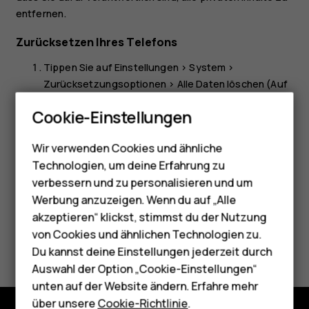
entfernen.
Zurücksetzen Ihres Telefons
Tippen Sie auf
Einstellungen
>
System
>
Zurücksetzungsoptionen
>
Alle Daten löschen (Auf
Smartphones
Werkszustand zurücksetzen)
.
Cookie-Einstellungen
Feature Phones
Befolgen Sie die auf Ihrem Telefon angezeigten
Anweisungen.
Wir verwenden Cookies und ähnliche
Telefone für Senioren
Technologien, um deine Erfahrung zu
Zubehör
verbessern und zu personalisieren und um
Werbung anzuzeigen. Wenn du auf „Alle
HMD Terra M
akzeptieren“ klickst, stimmst du der Nutzung
von Cookies und ähnlichen Technologien zu.
Did you find this helpful?
Für Unternehmen
Du kannst deine Einstellungen jederzeit durch
Tablets
Auswahl der Option „Cookie-Einstellungen“
Ja
Nein
unten auf der Website ändern. Erfahre mehr
Shop
über unsere
Cookie-Richtlinie
.