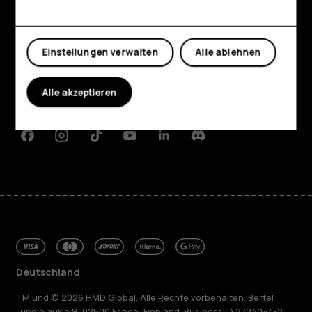
Shop
Mein Konto
Einstellungen verwalten
Alle ablehnen
Über
Planet and people
Alle akzeptieren
Support
Facebook
Instagram
Tiktok
Youtube
Linkedin
Discord
Deutschland
TM und © 2026 HMD Global. Alle Rechte vorbehalten. Bertel
Jungin aukio 9, 02600 Espoo, Finnland. Business ID 2724044-2.