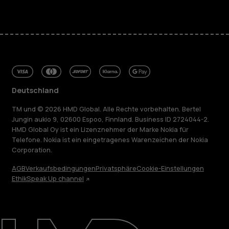
Deutschland
TM und © 2026 HMD Global. Alle Rechte vorbehalten. Bertel
Jungin aukio 9, 02600 Espoo, Finnland. Business ID 2724044-2.
HMD Global Oy ist ein Lizenznehmer der Marke Nokia für
Telefone. Nokia ist ein eingetragenes Warenzeichen der Nokia
Corporation.
AGB
Verkaufsbedingungen
Privatsphäre
Cookie-Einstellungen
Ethik
Speak Up channel
Über
Blog
Reparieren, wiederverwenden, recyceln