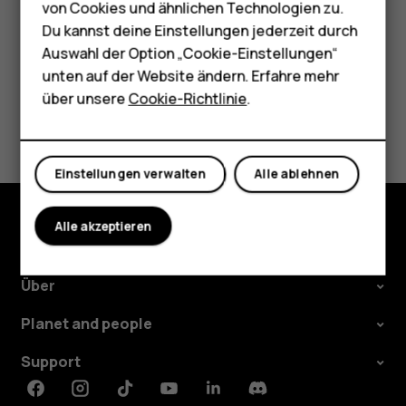
von Cookies und ähnlichen Technologien zu.
Für Unternehmen
Du kannst deine Einstellungen jederzeit durch
Tablets
Auswahl der Option „Cookie-Einstellungen“
unten auf der Website ändern. Erfahre mehr
Shop
über unsere
Cookie-Richtlinie
.
Did you find this helpful?
Mein Konto
Ja
Nein
Einstellungen verwalten
Alle ablehnen
Alle akzeptieren
Shop
Über
Planet and people
Support
Facebook
Instagram
Tiktok
Youtube
Linkedin
Discord