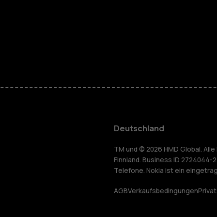
Telefone fü
Zubehör
HMD Terra 
Für Unter
Deutschland
Tablets
yceln
TM und © 2026 HMD Global. Alle 
Finnland. Business ID 2724044-2
Telefone. Nokia ist ein eingetr
Shop
AGB
Verkaufsbedingungen
Priva