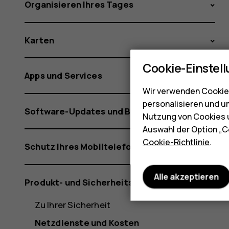
Organisieren Ihres Tages
Karten
Cookie-Einstel
Apps und Services
Wir verwenden Cookies
personalisieren und u
Software-Updates und Backups
Nutzung von Cookies u
Auswahl der Option „C
Cookie-Richtlinie
.
Schutz Ihres Mobiltelefons
Alle akzeptieren
Produkt- und Sicherheitshinweise
Zu Ihrer Sicherheit
Netzdienste und Kosten