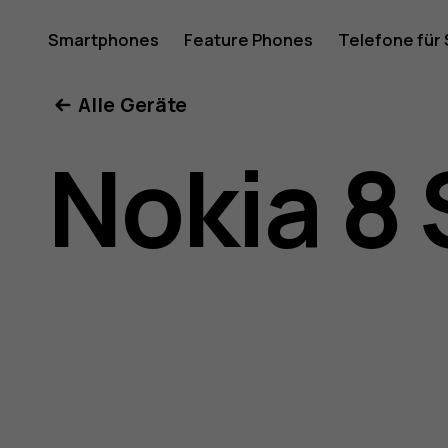
Nokia
Smartphones
Feature Phones
Telefone für
Mein Konto
Alle Geräte
8
Nokia 8 
Sirocco
Bedienun