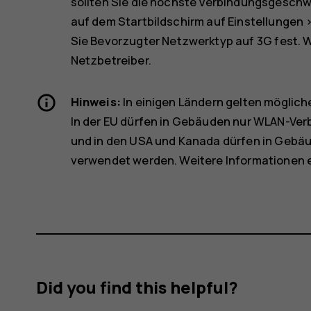
sollten Sie die höchste Verbindungsgeschwi
auf dem Startbildschirm auf
Einstellungen
Sie
Bevorzugter Netzwerktyp
auf
3G
fest. 
Netzbetreiber.
Hinweis:
In einigen Ländern gelten möglic
In der EU dürfen in Gebäuden nur WLAN-Ver
und in den USA und Kanada dürfen in Gebä
verwendet werden. Weitere Informationen e
Did you find this helpful?