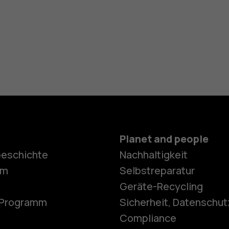
Planet and people
Geschichte
Nachhaltigkeit
Smartphon
om
Selbstreparatur
Geräte-Recycling
e-Programm
Sicherheit, Datenschut
Feature Ph
Compliance