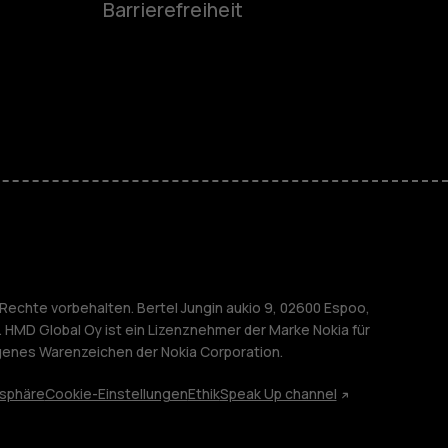
Barrierefreiheit
r Senioren
M
nehmen
Rechte vorbehalten. Bertel Jungin aukio 9, 02600 Espoo,
. HMD Global Oy ist ein Lizenznehmer der Marke Nokia für
agenes Warenzeichen der Nokia Corporation.
tsphäre
Cookie-Einstellungen
Ethik
Speak Up channel