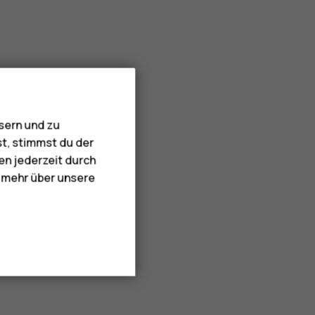
sern und zu
st, stimmst du der
en jederzeit durch
e mehr über unsere