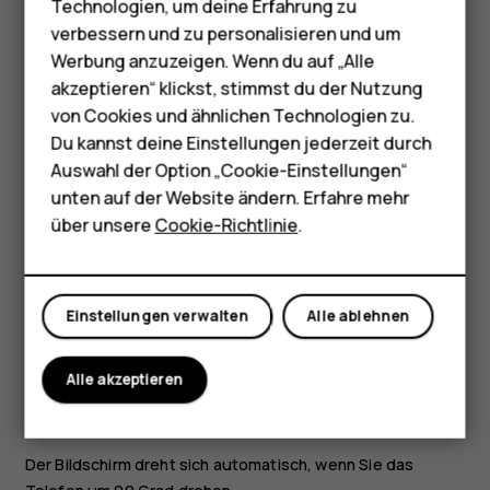
Telefone für Senioren
Technologien, um deine Erfahrung zu
den Bildschirm, um das Navigieren zu beenden.
Zubehör
verbessern und zu personalisieren und um
Vergrößern oder Verkleinern der Darstellung
Werbung anzuzeigen. Wenn du auf „Alle
HMD Terra M
akzeptieren“ klickst, stimmst du der Nutzung
von Cookies und ähnlichen Technologien zu.
Für Unternehmen
Du kannst deine Einstellungen jederzeit durch
Tablets
Auswahl der Option „Cookie-Einstellungen“
unten auf der Website ändern. Erfahre mehr
Shop
über unsere
Cookie-Richtlinie
.
Mein Konto
Einstellungen verwalten
Alle ablehnen
Legen Sie zwei Finger auf ein Element, zum Beispiel eine
Karte, ein Foto oder eine Webseite, und schieben Sie Ihre
Finger auseinander oder zusammen.
Alle akzeptieren
Sperren der Bildschirmausrichtung
Der Bildschirm dreht sich automatisch, wenn Sie das