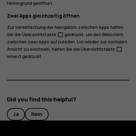
Hintergrund geöffnet.
Zwei Apps gleichzeitig öffnen
Zur Vereinfachung der Navigation zwischen Apps halten
Sie die Übersichtstaste
gedrückt, um den Bildschirm
check_box_outline_blank
zwischen zwei Apps aufzuteilen. Um wieder zur normalen
Ansicht zu wechseln, halten Sie die Übersichtstaste
check_box_outline_blank
erneut gedrückt.
Did you find this helpful?
Ja
Nein