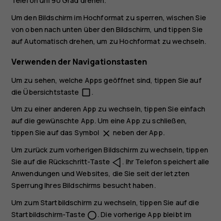
Telefon um 90 Grad drehen.
Um den Bildschirm im Hochformat zu sperren, wischen Sie
von oben nach unten über den Bildschirm, und tippen Sie
auf
Automatisch drehen
, um zu
Hochformat
zu wechseln.
Verwenden der Navigationstasten
Um zu sehen, welche Apps geöffnet sind, tippen Sie auf
die Übersichtstaste
.
check_box_outline_blank
Um zu einer anderen App zu wechseln, tippen Sie einfach
auf die gewünschte App. Um eine App zu schließen,
tippen Sie auf das Symbol
neben der App.
close
Um zurück zum vorherigen Bildschirm zu wechseln, tippen
Sie auf die Rückschritt-Taste
. Ihr Telefon speichert alle
Anwendungen und Websites, die Sie seit der letzten
Sperrung Ihres Bildschirms besucht haben.
Um zum Startbildschirm zu wechseln, tippen Sie auf die
Startbildschirm-Taste
. Die vorherige App bleibt im
panorama_fish_eye