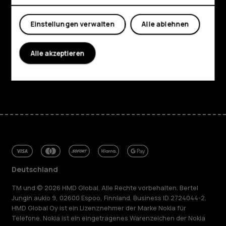
Mein Konto
Über
Einstellungen verwalten
Alle ablehnen
Planet and people
Alle akzeptieren
Support
Facebook
Instagram
Tiktok
Youtube
Linkedin
Discord
Deutschland
TM und © 2026 HMD Global. Alle Rechte vorbehalten. Bertel
Jungin aukio 9, 02600 Espoo, Finnland. Business ID 2724044-2.
HMD Global Oy ist ein Lizenznehmer der Marke Nokia für
Telefone. Nokia ist ein eingetragenes Warenzeichen der Nokia