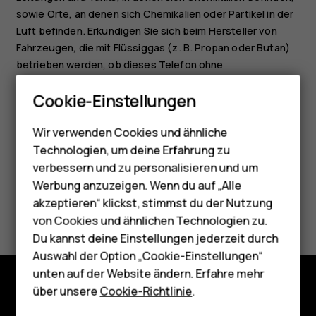
sowie Orte, an denen sich Chemikalien oder Partikel in der
Luft befinden. Erkundigen Sie sich beim Hersteller von
Fahrzeugen, die mit Flüssiggas (z. B. Propan oder Butan)
betrieben werden, ob dieses Telefon ohne
Smartphones
Sicherheitsrisiko in der Nähe solcher Fahrzeuge verwendet
Cookie-Einstellungen
werden kann.
Feature Phones
Wir verwenden Cookies und ähnliche
Telefone für Senioren
Technologien, um deine Erfahrung zu
Zubehör
verbessern und zu personalisieren und um
Werbung anzuzeigen. Wenn du auf „Alle
HMD Terra M
akzeptieren“ klickst, stimmst du der Nutzung
Did you find this helpful?
von Cookies und ähnlichen Technologien zu.
Für Unternehmen
Du kannst deine Einstellungen jederzeit durch
Ja
Nein
Tablets
Auswahl der Option „Cookie-Einstellungen“
unten auf der Website ändern. Erfahre mehr
Shop
über unsere
Cookie-Richtlinie
.
Shop