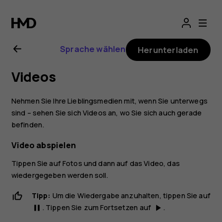
Nokia
8
Sprache wählen
Herunterladen
Sirocco
Videos
Bedienungsanlei
Nehmen Sie Ihre Lieblingsmedien mit, wenn Sie unterwegs
sind – sehen Sie sich Videos an, wo Sie sich auch gerade
befinden.
Video abspielen
Tippen Sie auf
Fotos
und dann auf das Video, das
wiedergegeben werden soll.
Tipp:
Um die Wiedergabe anzuhalten, tippen Sie auf
. Tippen Sie zum Fortsetzen auf
.
pause
play_arrow