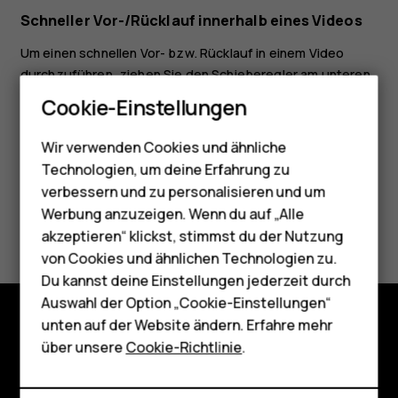
Schneller Vor-/Rücklauf innerhalb eines Videos
Um einen schnellen Vor- bzw. Rücklauf in einem Video
durchzuführen, ziehen Sie den Schieberegler am unteren
Smartphones
Bildschirmrand nach links oder rechts.
Cookie-Einstellungen
Feature Phones
Wir verwenden Cookies und ähnliche
Telefone für Senioren
Technologien, um deine Erfahrung zu
Zubehör
verbessern und zu personalisieren und um
Werbung anzuzeigen. Wenn du auf „Alle
Did you find this helpful?
HMD Terra M
akzeptieren“ klickst, stimmst du der Nutzung
von Cookies und ähnlichen Technologien zu.
Für Unternehmen
Ja
Nein
Du kannst deine Einstellungen jederzeit durch
Tablets
Auswahl der Option „Cookie-Einstellungen“
unten auf der Website ändern. Erfahre mehr
Shop
Shop
über unsere
Cookie-Richtlinie
.
Über
Mein Konto