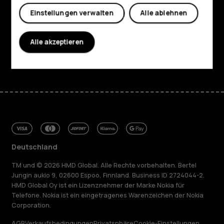
Planet and people
Einstellungen verwalten
Alle ablehnen
Support
Alle akzeptieren
Facebook
Instagram
Tiktok
Youtube
Linkedin
Discord
Deutschland
TM und © 2026 HMD Global. Alle Rechte vorbehalten. Bertel
Jungin aukio 9, 02600 Espoo, Finnland. Business ID 2724044-2.
HMD Global Oy ist ein Lizenznehmer der Marke Nokia für
Telefone. Nokia ist ein eingetragenes Warenzeichen der Nokia
Corporation.
AGB
Verkaufsbedingungen
Privatsphäre
Cookie-Einstellungen