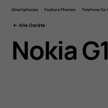
Nokia
Smartphones
Feature Phones
Telefone für
Mein Konto
Alle Geräte
G11
Nokia G
Bedienun