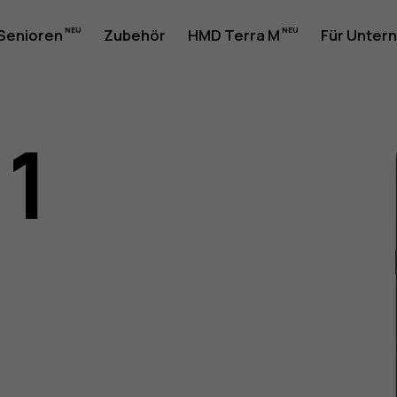
 Senioren
Zubehör
HMD Terra M
Für Unter
11
gsanleit