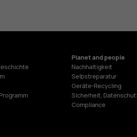
Planet and people
Geschichte
Nachhaltigkeit
Smartphon
om
Selbstreparatur
Geräte-Recycling
e-Programm
Sicherheit, Datenschut
Feature Ph
Compliance
Telefone fü