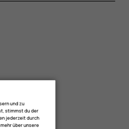
sern und zu
st, stimmst du der
en jederzeit durch
e mehr über unsere