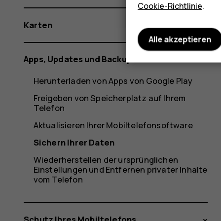
Cookie-Richtlinie
.
Karten
Alle akzeptieren
Apps, Updates und Backups
Herunterladen von Apps von Google Play
Freigeben von Speicherplatz auf Ihrem
Telefon
Aktualisieren Ihrer Mobiltelefonsoftware
Sichern Ihrer Daten
Wiederherstellen der ursprünglichen
Einstellungen und Entfernen privater Inhalte
vom Telefon
Schutz Ihres Mobiltelefons