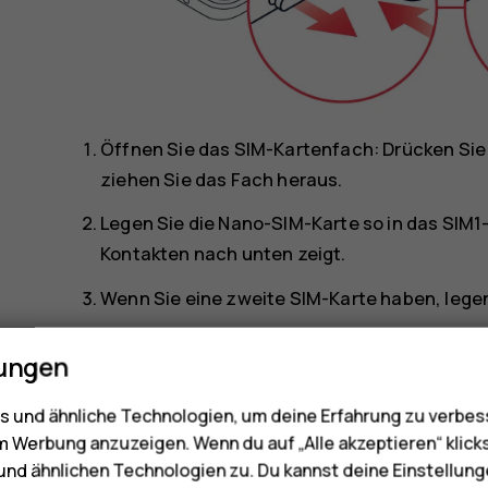
Öffnen Sie das SIM-Kartenfach: Drücken Sie 
ziehen Sie das Fach heraus.
Legen Sie die Nano-SIM-Karte so in das SIM1-
Kontakten nach unten zeigt.
Wenn Sie eine zweite SIM-Karte haben, legen
Wenn Sie eine Speicherkarte haben, legen Si
lungen
Schieben Sie das Fach wieder ein.
 und ähnliche Technologien, um deine Erfahrung zu verbes
Tipp:
Verwenden Sie eine schnelle, bis zu 
m Werbung anzuzeigen. Wenn du auf „Alle akzeptieren“ klick
bekannten Herstellers.
nd ähnlichen Technologien zu. Du kannst deine Einstellung