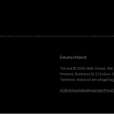
Telefone fü
Zubehör
HMD Terra 
Für Unter
Deutschland
Tablets
yceln
TM und © 2026 HMD Global. Alle 
Finnland. Business ID 2724044-2
Telefone. Nokia ist ein eingetr
Shop
AGB
Verkaufsbedingungen
Priva