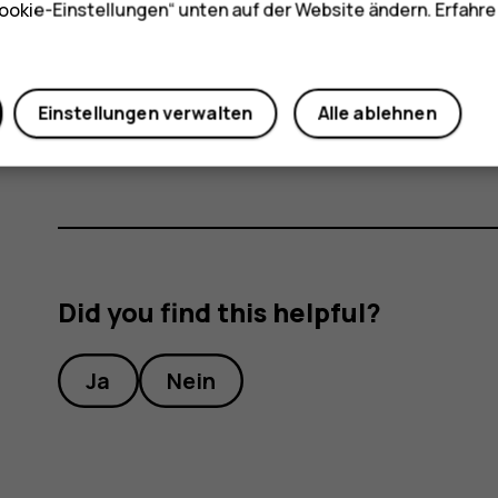
ookie-Einstellungen“ unten auf der Website ändern. Erfahr
Wichtig
: Nehmen Sie die Speicherkarte nic
können sowohl die Karte als auch das Gerä
Karte gespeicherten Daten beschädigt wer
Einstellungen verwalten
Alle ablehnen
Did you find this helpful?
Ja
Nein