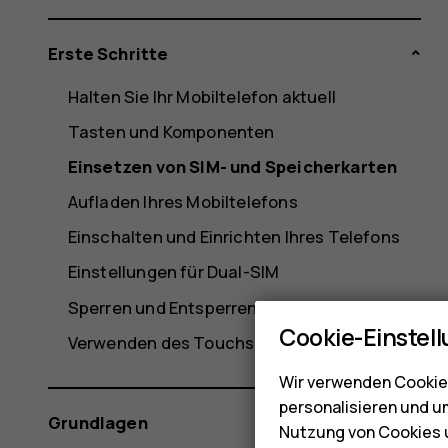
Erste Schritte
Halten Sie Ihr Mobiltelefon aktuell
Tasten und Komponenten
Einsetzen von SIM- und Speicherkarten
Aufladen Ihres Mobiltelefons
Einschalten und Einrichten Ihres Telefons
Einstellungen für Dual-SIM
Sperren und Entsperren Ihres Mobiltelefons
Cookie-Einstel
Verwenden des Touchscreens
Wir verwenden Cookies
personalisieren und u
Grundlagen
Nutzung von Cookies u