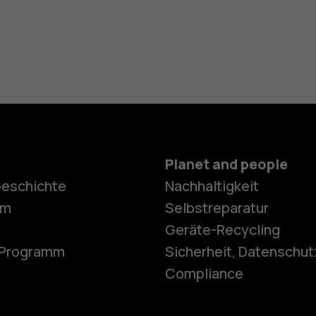
Planet and people
Geschichte
Nachhaltigkeit
Smartphon
om
Selbstreparatur
Geräte-Recycling
e-Programm
Sicherheit, Datenschut
Feature Ph
Compliance