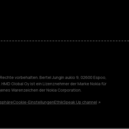
r Senioren
M
nehmen
Rechte vorbehalten. Bertel Jungin aukio 9, 02600 Espoo,
. HMD Global Oy ist ein Lizenznehmer der Marke Nokia für
agenes Warenzeichen der Nokia Corporation.
tsphäre
Cookie-Einstellungen
Ethik
Speak Up channel