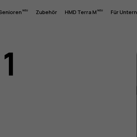
 Senioren
Zubehör
HMD Terra M
Für Unter
11
gsanleit