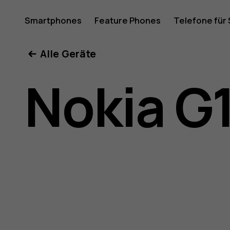
Nokia
Smartphones
Feature Phones
Telefone für
Mein Konto
Alle Geräte
G11
Nokia G
Bedienun