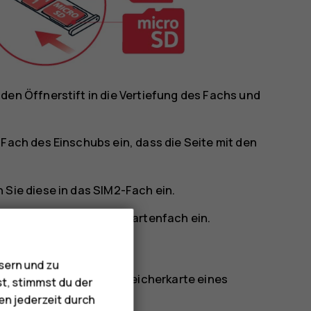
den Öffnerstift in die Vertiefung des Fachs und
Fach des Einschubs ein, dass die Seite mit den
 Sie diese in das SIM2-Fach ein.
e diese in das Speicherkartenfach ein.
sern und zu
512 GB große microSD-Speicherkarte eines
st, stimmst du der
en jederzeit durch