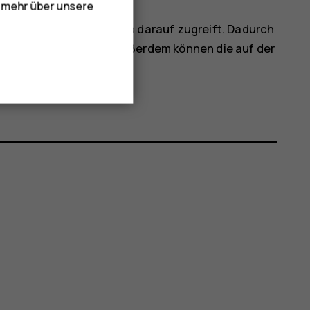
e mehr über unsere
ht heraus, wenn eine App darauf zugreift. Dadurch
t beschädigt werden. Außerdem können die auf der
den.