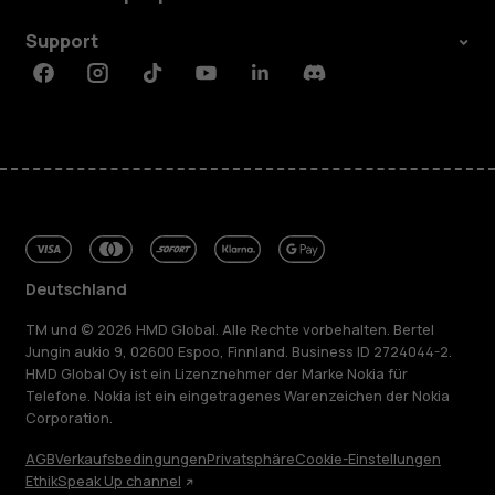
Support
Facebook
Instagram
Tiktok
Youtube
Linkedin
Discord
Deutschland
TM und © 2026 HMD Global. Alle Rechte vorbehalten. Bertel
Jungin aukio 9, 02600 Espoo, Finnland. Business ID 2724044-2.
HMD Global Oy ist ein Lizenznehmer der Marke Nokia für
Telefone. Nokia ist ein eingetragenes Warenzeichen der Nokia
Corporation.
AGB
Verkaufsbedingungen
Privatsphäre
Cookie-Einstellungen
Ethik
Speak Up channel