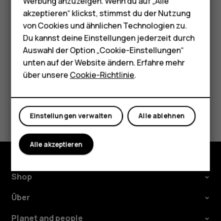
Werbung anzuzeigen. Wenn du auf „Alle
HMD Terra M
Global übernimmt keine Haftung für derartige
akzeptieren“ klickst, stimmst du der Nutzung
Internetseiten und identifiziert sich nicht mit ihrem
von Cookies und ähnlichen Technologien zu.
Für Unternehmen
Inhalt.
Du kannst deine Einstellungen jederzeit durch
Tablets
Auswahl der Option „Cookie-Einstellungen“
unten auf der Website ändern. Erfahre mehr
Shop
über unsere
Cookie-Richtlinie
.
Mein Konto
Did you find this helpful?
Einstellungen verwalten
Alle ablehnen
Ja
Nein
Alle akzeptieren
Shop
Über
Planet and people