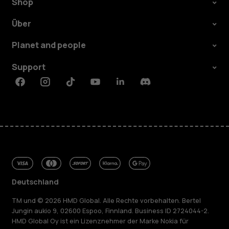
Shop
Über
Planet and people
Support
Facebook
Instagram
Tiktok
Youtube
Linkedin
Discord
Deutschland
TM und © 2026 HMD Global. Alle Rechte vorbehalten. Bertel
Jungin aukio 9, 02600 Espoo, Finnland. Business ID 2724044-2.
HMD Global Oy ist ein Lizenznehmer der Marke Nokia für