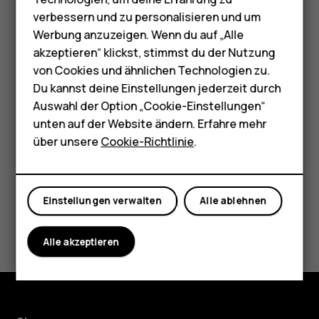
Wenn der Ausgangspunkt nicht Ihre aktuelle Position
Zubehör
verbessern und zu personalisieren und um
sein soll, tippen Sie auf
Ihr Standort
, und suchen Sie
Werbung anzuzeigen. Wenn du auf „Alle
nach einem neuen Ausgangspunkt.
HMD Terra M
akzeptieren“ klickst, stimmst du der Nutzung
Tippen Sie auf
Start
, um die Navigation zu starten.
von Cookies und ähnlichen Technologien zu.
Für Unternehmen
Du kannst deine Einstellungen jederzeit durch
Die Route wird auf der Karte zusammen mit einer
Tablets
Schätzung der benötigten Zeit bis zum Ziel angezeigt. Für
Auswahl der Option „Cookie-Einstellungen“
ausführliche Wegbeschreibungen tippen Sie auf
Schritte
.
unten auf der Website ändern. Erfahre mehr
Shop
über unsere
Cookie-Richtlinie
.
Mein Konto
Einstellungen verwalten
Alle ablehnen
Did you find this helpful?
Alle akzeptieren
Ja
Nein