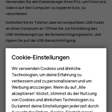
Verwenden Sie den Dateimanager Ihres PCs, um Fotos und
Videos auf den Computer zu kopieren bzw. zu
verschieben.
Schließen Sie Ihr Telefon über ein kompatibles USB-Kabel
an einen Computer an. Öffnen Sie zur Einstellung des
USB-Verbindungstyps die Benachrichtigungsleiste, und
tippen Sie auf die USB-Benachrichtigung.
Smartphones
Weitergeben Ihrer Fotos und Videos
Cookie-Einstellungen
Feature Phones
Tippen Sie zuerst auf
Fotos
, dann auf das zu
teilende Foto und danach auf
.
share
Wir verwenden Cookies und ähnliche
Telefone für Senioren
Technologien, um deine Erfahrung zu
Legen Sie fest, wie Sie das Foto oder Video
Zubehör
verbessern und zu personalisieren und um
weitergeben möchten.
Werbung anzuzeigen. Wenn du auf „Alle
HMD Terra M
akzeptieren“ klickst, stimmst du der Nutzung
von Cookies und ähnlichen Technologien zu.
Für Unternehmen
Du kannst deine Einstellungen jederzeit durch