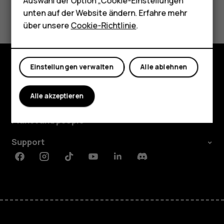
Tablets
Auswahl der Option „Cookie-Einstellungen“
Did you find this helpful?
unten auf der Website ändern. Erfahre mehr
Shop
über unsere
Cookie-Richtlinie
.
Ja
Nein
Mein Konto
Einstellungen verwalten
Alle ablehnen
Shop
Alle akzeptieren
Über
Planet and people
Support
Facebook
Instagram
Tiktok
Youtube
Linkedin
Discord