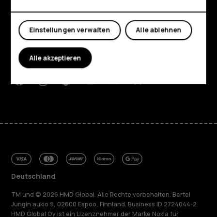
Shop
Mein Konto
Über
Einstellungen verwalten
Alle ablehnen
Planet and people
Alle akzeptieren
Support
Facebook
Instagram
Tiktok
Youtube
Linkedin
Discord
Deutschland
TM und © 2026 HMD Global. Alle Rechte vorbehalten. Bertel
Jungin aukio 9, 02600 Espoo, Finnland. Business ID 2724044-2.
HMD Global Oy ist ein Lizenznehmer der Marke Nokia für