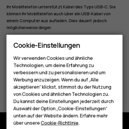
Ihr Mobiltelefon unterstützt Kabel des Typs USB-C. Sie
können Ihr Mobiltelefon auch über ein USB-Kabel von
einem Computer aus aufladen. Dies dauert jedoch
möglicherweise länger.
Smartphones
Wenn der Akku vollständig entladen ist, dauert es
Cookie-Einstellungen
möglicherweise einige Minuten, bis die Ladeanzeige im
Feature Phones
Display angezeigt wird.
Wir verwenden Cookies und ähnliche
Telefone für Senioren
Technologien, um deine Erfahrung zu
Zubehör
verbessern und zu personalisieren und um
Werbung anzuzeigen. Wenn du auf „Alle
HMD Terra M
akzeptieren“ klickst, stimmst du der Nutzung
Did you find this helpful?
von Cookies und ähnlichen Technologien zu.
Für Unternehmen
Du kannst deine Einstellungen jederzeit durch
Ja
Nein
Tablets
Auswahl der Option „Cookie-Einstellungen“
unten auf der Website ändern. Erfahre mehr
Shop
über unsere
Cookie-Richtlinie
.