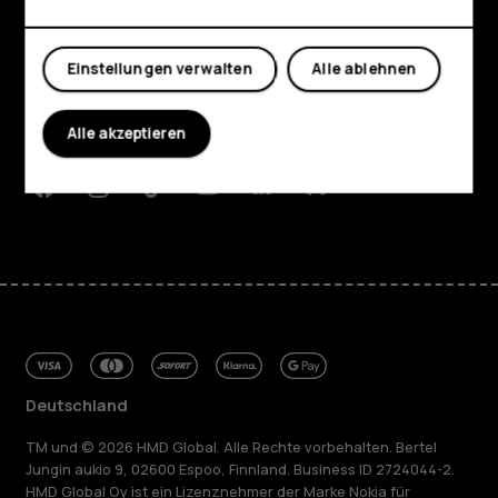
Shop
Mein Konto
Über
Einstellungen verwalten
Alle ablehnen
Planet and people
Alle akzeptieren
Support
Facebook
Instagram
Tiktok
Youtube
Linkedin
Discord
Deutschland
TM und © 2026 HMD Global. Alle Rechte vorbehalten. Bertel
Jungin aukio 9, 02600 Espoo, Finnland. Business ID 2724044-2.
HMD Global Oy ist ein Lizenznehmer der Marke Nokia für