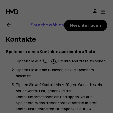
Nokia
G11
Sprache wählen
Herunterladen
Bedienungsanlei
Kontakte
Speichern eines Kontakts aus der Anrufliste
Tippen Sie auf
>
, um Ihre Anrufliste zu sehen.
phone
schedule
Tippen Sie auf die Nummer, die Sie speichern
möchten.
Tippen Sie auf
Kontakt hinzufügen
. Wenn dies ein
neuer Kontakt ist, geben Sie die
Kontaktinformationen ein und tippen Sie auf
Speichern
. Wenn dieser Kontakt bereits in Ihrer
Kontaktliste enthalten ist, tippen Sie auf
Zu