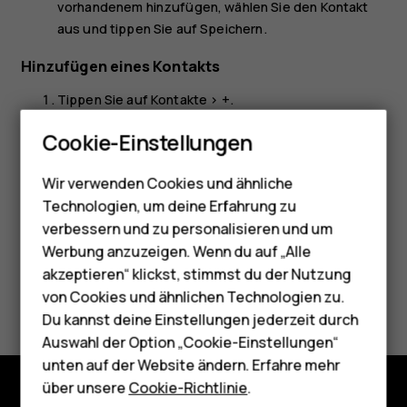
vorhandenem hinzufügen
, wählen Sie den Kontakt
aus und tippen Sie auf
Speichern
.
Hinzufügen eines Kontakts
Tippen Sie auf
Kontakte
>
+
.
Smartphones
Geben Sie die Informationen ein.
Cookie-Einstellungen
Feature Phones
Tippen Sie auf
SPEICHERN
.
Wir verwenden Cookies und ähnliche
Telefone für Senioren
Technologien, um deine Erfahrung zu
Zubehör
verbessern und zu personalisieren und um
Werbung anzuzeigen. Wenn du auf „Alle
HMD Terra M
akzeptieren“ klickst, stimmst du der Nutzung
Did you find this helpful?
von Cookies und ähnlichen Technologien zu.
Für Unternehmen
Du kannst deine Einstellungen jederzeit durch
Ja
Nein
Tablets
Auswahl der Option „Cookie-Einstellungen“
unten auf der Website ändern. Erfahre mehr
Shop
über unsere
Cookie-Richtlinie
.