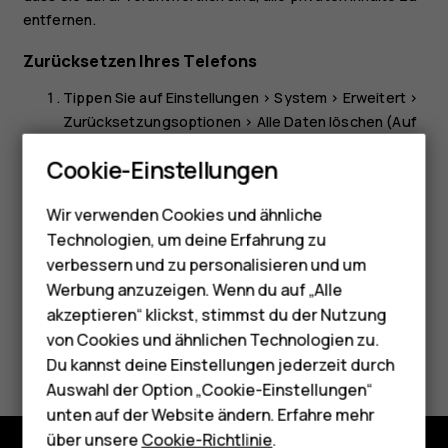
entfernen.
Zurücksetzen Ihres Telefons
Tippen Sie auf
Einstellungen
>
System
>
Erweitert
>
Zurücksetzungsoptionen
>
Alle Daten löschen (Auf
Smartphones
Werkszustand zurücksetzen)
.
Cookie-Einstellungen
Feature Phones
Befolgen Sie die auf Ihrem Telefon angezeigten
Anweisungen.
Wir verwenden Cookies und ähnliche
Telefone für Senioren
Technologien, um deine Erfahrung zu
Zubehör
verbessern und zu personalisieren und um
Werbung anzuzeigen. Wenn du auf „Alle
HMD Terra M
akzeptieren“ klickst, stimmst du der Nutzung
von Cookies und ähnlichen Technologien zu.
Did you find this helpful?
Für Unternehmen
Du kannst deine Einstellungen jederzeit durch
Tablets
Auswahl der Option „Cookie-Einstellungen“
Ja
Nein
unten auf der Website ändern. Erfahre mehr
Shop
über unsere
Cookie-Richtlinie
.