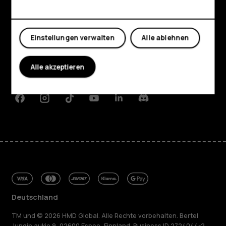
Shop
Mein Konto
Einstellungen verwalten
Alle ablehnen
Über
Planet and people
Alle akzeptieren
Support
Facebook
Instagram
Tiktok
Youtube
Linkedin
Discord
Deutschland
TM und © 2026 HMD Global. Alle Rechte vorbehalten. Bertel
Jungin aukio 9, 02600 Espoo, Finnland. Business ID 2724044-2.