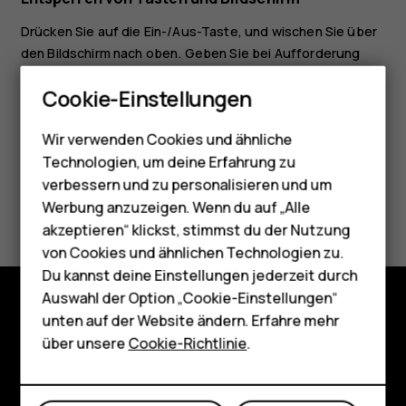
Drücken Sie auf die Ein-/Aus-Taste, und wischen Sie über
den Bildschirm nach oben. Geben Sie bei Aufforderung
Smartphones
zusätzliche Anmeldedaten ein.
Cookie-Einstellungen
Feature Phones
Wir verwenden Cookies und ähnliche
Telefone für Senioren
Technologien, um deine Erfahrung zu
Zubehör
verbessern und zu personalisieren und um
Did you find this helpful?
Werbung anzuzeigen. Wenn du auf „Alle
HMD Terra M
akzeptieren“ klickst, stimmst du der Nutzung
Ja
Nein
von Cookies und ähnlichen Technologien zu.
Für Unternehmen
Du kannst deine Einstellungen jederzeit durch
Tablets
Auswahl der Option „Cookie-Einstellungen“
unten auf der Website ändern. Erfahre mehr
Shop
Shop
über unsere
Cookie-Richtlinie
.
Über
Mein Konto