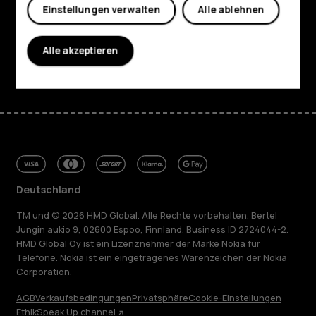
Planet and people
Einstellungen verwalten
Alle ablehnen
Support
Alle akzeptieren
Facebook
Instagram
Tiktok
Youtube
Linkedin
Discord
Deutschland
TM und © 2026 HMD Global. Alle Rechte vorbehalten. Bertel
Jungin aukio 9, 02600 Espoo, Finnland. Business ID 2724044-2.
HMD Global Oy ist ein Lizenznehmer der Marke Nokia für
Telefone. Nokia ist ein eingetragenes Warenzeichen der Nokia
Corporation.
AGB
Verkaufsbedingungen
Privatsphäre
Cookie-Einstellungen
Ethik
Speak Up channel