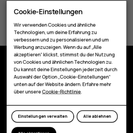
Smartphones
Cookie-Einstellungen
Feature Phones
Did you find this helpful?
Wir verwenden Cookies und ähnliche
Telefone für Senioren
Technologien, um deine Erfahrung zu
Zubehör
verbessern und zu personalisieren und um
Ja
Nein
Werbung anzuzeigen. Wenn du auf „Alle
HMD Terra M
akzeptieren“ klickst, stimmst du der Nutzung
von Cookies und ähnlichen Technologien zu.
Für Unternehmen
Shop
Du kannst deine Einstellungen jederzeit durch
Tablets
Auswahl der Option „Cookie-Einstellungen“
Über
unten auf der Website ändern. Erfahre mehr
Shop
über unsere
Cookie-Richtlinie
.
Planet and people
Support
Mein Konto
Facebook
Instagram
Tiktok
Youtube
Linkedin
Discord
Einstellungen verwalten
Alle ablehnen