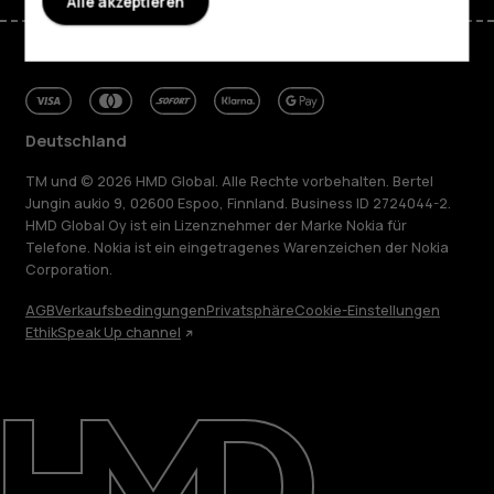
Alle akzeptieren
Deutschland
TM und © 2026 HMD Global. Alle Rechte vorbehalten. Bertel
Jungin aukio 9, 02600 Espoo, Finnland. Business ID 2724044-2.
HMD Global Oy ist ein Lizenznehmer der Marke Nokia für
Telefone. Nokia ist ein eingetragenes Warenzeichen der Nokia
Corporation.
AGB
Verkaufsbedingungen
Privatsphäre
Cookie-Einstellungen
Ethik
Speak Up channel
Über
Blog
Reparieren, wiederverwenden, recyceln
Nachhaltigkeit
Support