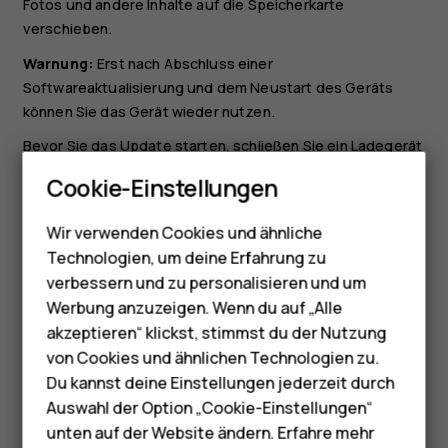
Fotos und andere Inhalte auf die Speicherkarte
verschieben.
Warnung:
Erst nach Abschluss einer
Softwareaktualisierung und dem Neustart des Geräts
können Sie das Gerät wieder nutzen.
Bevor Sie das Update starten, schließen Sie ein Ladegerät
Smartphones
an, oder stellen Sie sicher, dass der Ladestand des Akkus
Cookie-Einstellungen
ausreicht, und verbinden Sie das Gerät mit dem WLAN, da
Feature Phones
die Updatepakete möglicherweise eine große Menge
Wir verwenden Cookies und ähnliche
Telefone für Senioren
mobiler Daten nutzen.
Technologien, um deine Erfahrung zu
Zubehör
verbessern und zu personalisieren und um
Werbung anzuzeigen. Wenn du auf „Alle
HMD Terra M
akzeptieren“ klickst, stimmst du der Nutzung
von Cookies und ähnlichen Technologien zu.
Für Unternehmen
Did you find this helpful?
Du kannst deine Einstellungen jederzeit durch
Tablets
Auswahl der Option „Cookie-Einstellungen“
unten auf der Website ändern. Erfahre mehr
Ja
Nein