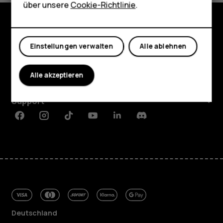
Shop
über unsere
Cookie-Richtlinie
.
Mein Konto
Shop
Einstellungen verwalten
Alle ablehnen
Über
Alle akzeptieren
Planet and people
Support
Facebook
Instagram
Tiktok
Youtube
Linkedin
Discord
Deutschland