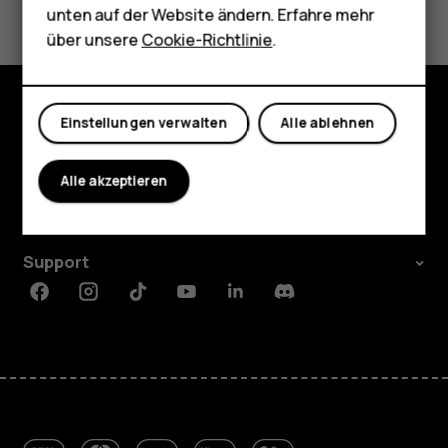
Tablets
unten auf der Website ändern. Erfahre mehr
Shop
über unsere
Cookie-Richtlinie
.
Ja
Nein
Mein Konto
Einstellungen verwalten
Alle ablehnen
Shop
Über
Alle akzeptieren
Planet and people
Support
Facebook
Instagram
Tiktok
Youtube
Linkedin
Discord