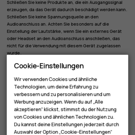
Schließen Sie keine Produkte an, die ein Ausgangssignal
erzeugen, da das Gerät dadurch beschädigt werden kann.
Schließen Sie keine Spannungsquelle an den
Audioanschluss an. Achten Sie besonders auf die
Einstellung der Lautstärke, wenn Sie ein externes Gerät
oder Headset an den Audioanschluss anschließen, das
nicht für die Verwendung mit diesem Gerät zugelassen
wurde.
Smartphones
Cookie-Einstellungen
Stummschalten des Tablets
Feature Phones
Um das Tablet stummzuschalten, drücken Sie zweimal auf
Wir verwenden Cookies und ähnliche
Telefone für Senioren
die Taste zur Verringerung der Lautstärke, und tippen Sie
Technologien, um deine Erfahrung zu
auf
.
notifications_none
Zubehör
verbessern und zu personalisieren und um
Werbung anzuzeigen. Wenn du auf „Alle
HMD Terra M
akzeptieren“ klickst, stimmst du der Nutzung
von Cookies und ähnlichen Technologien zu.
Für Unternehmen
Du kannst deine Einstellungen jederzeit durch
Auswahl der Option „Cookie-Einstellungen“
Did you find this helpful?