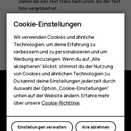
ziehen Sie den Text
Video
nach unten, bis der Text
Foto
vergrößert ist.
Smartphones
Cookie-Einstellungen
Feature Phones
Wir verwenden Cookies und ähnliche
Telefone für Senioren
Technologien, um deine Erfahrung zu
Did you find this helpful?
Zubehör
verbessern und zu personalisieren und um
Werbung anzuzeigen. Wenn du auf „Alle
HMD Terra M
Ja
Nein
akzeptieren“ klickst, stimmst du der Nutzung
von Cookies und ähnlichen Technologien zu.
Für Unternehmen
Du kannst deine Einstellungen jederzeit durch
Tablets
Auswahl der Option „Cookie-Einstellungen“
Shop
unten auf der Website ändern. Erfahre mehr
Shop
über unsere
Cookie-Richtlinie
.
Über
Planet and people
Mein Konto
Einstellungen verwalten
Alle ablehnen
Support