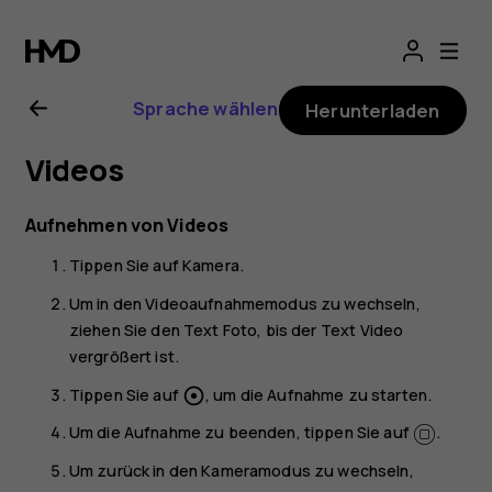
Nokia
T20
Sprache wählen
Herunterladen
Bedienungsanlei
Videos
Aufnehmen von Videos
Tippen Sie auf
Kamera
.
Um in den Videoaufnahmemodus zu wechseln,
ziehen Sie den Text
Foto
, bis der Text
Video
vergrößert ist.
Tippen Sie auf
, um die Aufnahme zu starten.
adjust
Um die Aufnahme zu beenden, tippen Sie auf
.
Um zurück in den Kameramodus zu wechseln,