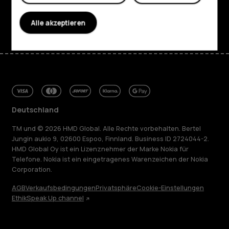
Facebook
Instagram
Tiktok
Youtube
Linkedin
Discord
Alle akzeptieren
Deutschland
TM und © 2026 HMD Global. Alle Rechte vorbehalten. Bertel
Jungin aukio 9, 02600 Espoo, Finnland. Business ID 2724044-2.
HMD Global Oy ist ein Lizenznehmer der Marke Nokia für
Telefone. Nokia ist ein eingetragenes Warenzeichen der Nokia
Corporation.
AGB
Verkaufsbedingungen
Privatsphäre
Cookie-Einstellungen
Ethik
Speak Up channel
Über
Blog