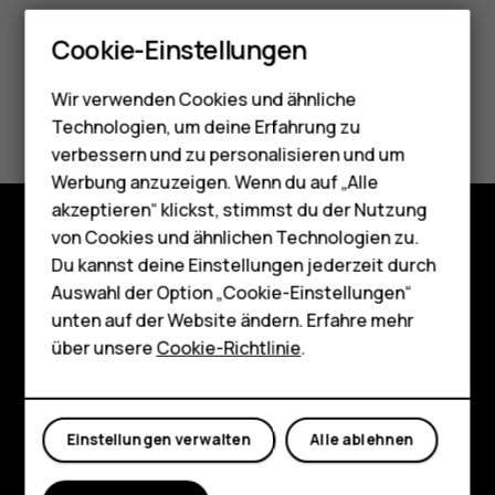
Smartphones
Cookie-Einstellungen
Feature Phones
Wir verwenden Cookies und ähnliche
Did you find this helpful?
Telefone für Senioren
Technologien, um deine Erfahrung zu
Zubehör
verbessern und zu personalisieren und um
Ja
Nein
Werbung anzuzeigen. Wenn du auf „Alle
HMD Terra M
akzeptieren“ klickst, stimmst du der Nutzung
von Cookies und ähnlichen Technologien zu.
Für Unternehmen
Shop
Du kannst deine Einstellungen jederzeit durch
Tablets
Auswahl der Option „Cookie-Einstellungen“
Über
unten auf der Website ändern. Erfahre mehr
Shop
über unsere
Cookie-Richtlinie
.
Planet and people
Support
Mein Konto
Einstellungen verwalten
Alle ablehnen
Facebook
Instagram
Tiktok
Youtube
Linkedin
Discord