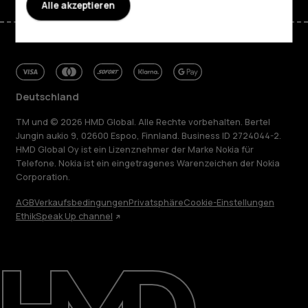
Alle akzeptieren
Deutschland
TM und © 2026 HMD Global. Alle Rechte vorbehalten. Bertel
Jungin aukio 9, 02600 Espoo, Finnland. Business ID 2724044-2.
HMD Global Oy ist ein Lizenznehmer der Marke Nokia für
Telefone. Nokia ist ein eingetragenes Warenzeichen der Nokia
Corporation.
AGB
Verkaufsbedingungen
Privatsphäre
Cookie-Einstellungen
Ethik
Speak Up channel
Über
Blog
Reparieren, wiederverwenden, recyceln
Nachhaltigkeit