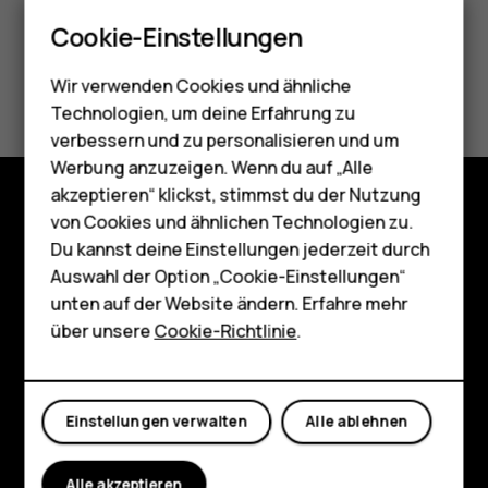
Smartphones
Cookie-Einstellungen
Feature Phones
Did you find this helpful?
Wir verwenden Cookies und ähnliche
Telefone für Senioren
Technologien, um deine Erfahrung zu
Ja
Nein
Zubehör
verbessern und zu personalisieren und um
Werbung anzuzeigen. Wenn du auf „Alle
HMD Terra M
akzeptieren“ klickst, stimmst du der Nutzung
von Cookies und ähnlichen Technologien zu.
Für Unternehmen
Shop
Du kannst deine Einstellungen jederzeit durch
Tablets
Auswahl der Option „Cookie-Einstellungen“
Über
unten auf der Website ändern. Erfahre mehr
Shop
Planet and people
über unsere
Cookie-Richtlinie
.
Support
Mein Konto
Facebook
Instagram
Tiktok
Youtube
Linkedin
Discord
Einstellungen verwalten
Alle ablehnen
Alle akzeptieren