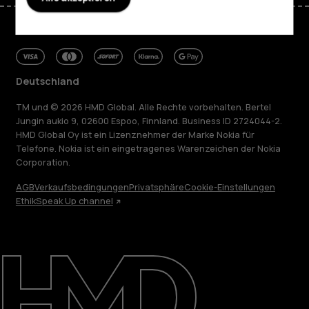
Deutschland
TM und © 2026 HMD Global. Alle Rechte vorbehalten. Bertel
Jungin aukio 9, 02600 Espoo, Finnland. Business ID 2724044-2.
HMD Global Oy ist ein Lizenznehmer der Marke Nokia für
Telefone. Nokia ist ein eingetragenes Warenzeichen der Nokia
Corporation.
AGB
Verkaufsbedingungen
Privatsphäre
Cookie-Einstellungen
Ethik
Speak Up channel
Über
Blog
Reparieren, wiederverwenden, recyceln
Nachhaltigkeit
Support