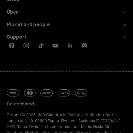
Über
Planet and people
Support
Facebook
Instagram
Tiktok
Youtube
Linkedin
Discord
Deutschland
TM und © 2026 HMD Global. Alle Rechte vorbehalten. Bertel
Jungin aukio 9, 02600 Espoo, Finnland. Business ID 2724044-2.
HMD Global Oy ist ein Lizenznehmer der Marke Nokia für
Telefone. Nokia ist ein eingetragenes Warenzeichen der Nokia