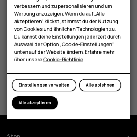
Zubehör
verbessern und zu personalisieren und um
Wiederherstellung oder Zurücksetzung des Tablets
Werbung anzuzeigen. Wenn du auf „Alle
verwenden können, müssen Sie Ihr Tablet zum
HMD Terra M
Kundendienst bringen. Möglicherweise fallen zusätzliche
akzeptieren“ klickst, stimmst du der Nutzung
Gebühren an, und u. U. werden alle persönlichen Daten auf
von Cookies und ähnlichen Technologien zu.
Für Unternehmen
Ihrem Tablet gelöscht. Weitere Informationen erhalten Sie
Du kannst deine Einstellungen jederzeit durch
über den nächsten autorisierten Kundenservice oder beim
Tablets
Auswahl der Option „Cookie-Einstellungen“
Händler Ihres Tablets.
unten auf der Website ändern. Erfahre mehr
Shop
über unsere
Cookie-Richtlinie
.
Mein Konto
Einstellungen verwalten
Alle ablehnen
Did you find this helpful?
Alle akzeptieren
Ja
Nein
Shop