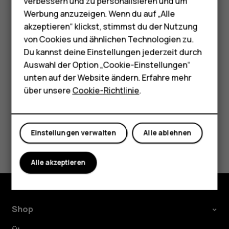
Zubehör
verbessern und zu personalisieren und um
darauf, um Korrekturvorschläge anzuzeigen.
Werbung anzuzeigen. Wenn du auf „Alle
HMD Terra M
Ausschalten der Rechtschreibprüfung
akzeptieren“ klickst, stimmst du der Nutzung
von Cookies und ähnlichen Technologien zu.
Tippen Sie auf
Einstellungen
>
System
>
Sprachen &
Für Unternehmen
Du kannst deine Einstellungen jederzeit durch
Eingabe
>
Erweitert
>
Rechtschreibprüfung
und schalten
Tablets
Auswahl der Option „Cookie-Einstellungen“
Sie
Rechtschreibprüfung verwenden
aus.
unten auf der Website ändern. Erfahre mehr
Shop
über unsere
Cookie-Richtlinie
.
Mein Konto
Einstellungen verwalten
Alle ablehnen
Did you find this helpful?
Ja
Nein
Alle akzeptieren
Shop