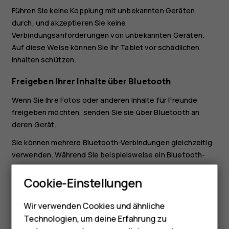
Führen Sie keine Kopplung mit unbekannten Geräten
durch, und akzeptieren Sie keine
Verbindungsanforderungen von unbekannten Geräten.
Auf diese Weise können Sie Ihr Tablet vor schädlichen
Inhalten schützen.
Freigeben Ihrer Inhalte über Bluetooth
Wenn Sie Ihre Fotos oder anderen Inhalte für Freunde
freigeben möchten, senden Sie sie über Bluetooth an
deren Gerät.
Sie können mehrere Bluetooth-Verbindungen gleichzeitig
verwenden. Während Sie beispielsweise ein Bluetooth-
Smartphones
Headset verwenden, können Sie weiterhin Daten an ein
anderes Gerät senden.
Cookie-Einstellungen
Feature Phones
Tippen Sie auf
Einstellungen
>
Verbundene Geräte
>
Wir verwenden Cookies und ähnliche
Telefone für Senioren
Verbindungseinstellungen
>
Bluetooth
.
Technologien, um deine Erfahrung zu
Stellen Sie sicher, dass Bluetooth auf beiden