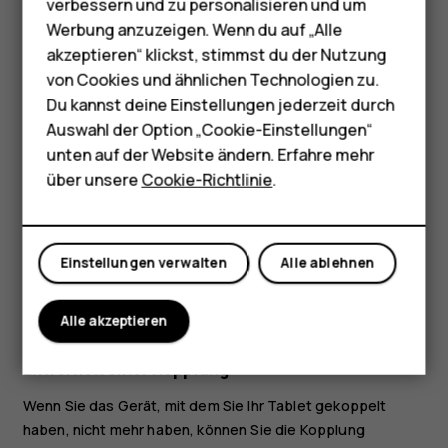
Zubehör
verbessern und zu personalisieren und um
Geräten aktiviert und diese sich in Sichtweite
Werbung anzuzeigen. Wenn du auf „Alle
HMD Terra M
voneinander befinden.
akzeptieren“ klickst, stimmst du der Nutzung
von Cookies und ähnlichen Technologien zu.
Gehen Sie zum Inhalt, den Sie senden wollen, und
Für Unternehmen
tippen Sie auf
>
Bluetooth
.
share
Du kannst deine Einstellungen jederzeit durch
Tablets
Auswahl der Option „Cookie-Einstellungen“
Tippen Sie in der Liste der gefundenen Bluetooth-
unten auf der Website ändern. Erfahre mehr
Geräte auf das Gerät Ihres Freundes.
Shop
über unsere
Cookie-Richtlinie
.
Wenn das andere Gerät einen Passcode benötigt,
geben Sie den Passcode ein, und tippen Sie auf
Mein Konto
PAIRING
.
Einstellungen verwalten
Alle ablehnen
Der Passcode wird nur verwendet, wenn Sie zum ersten
Mal eine Verbindung zu einem bestimmten Gerät
Alle akzeptieren
herstellen.
Entfernen einer Kopplung
Wenn Sie das Gerät, mit dem Sie Ihr Tablet gekoppelt
haben, nicht mehr haben, können Sie die Kopplung