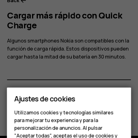
Back
Cargar más rápido con Quick
Charge
Algunos smartphones Nokia son compatibles con la
función de carga rápida. Estos dispositivos pueden
cargar hasta la mitad de su batería en 30 minutos.
Smartphones
Teléfonos clásicos
Ajustes de cookies
¿Te ha parecido útil?
Teléfonos para
Utilizamos cookies y tecnologías similares
Sí
No
personas mayores
para mejorar tu experiencia y para la
personalización de anuncios. Al pulsar
Accesorios
"Aceptar todas", aceptas el uso de cookies y