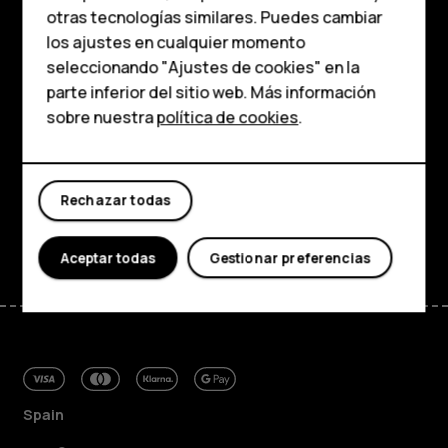
HMD Terra M
otras tecnologías similares. Puedes cambiar
los ajustes en cualquier momento
Para empresas
Tienda
seleccionando "Ajustes de cookies" en la
parte inferior del sitio web. Más información
Tabletas
Acerca de
sobre nuestra
política de cookies
.
Tienda
Planet and people
Asistencia
Rechazar todas
Mi cuenta
Facebook
Instagram
Tiktok
Youtube
Linkedin
Discord
Aceptar todas
Gestionar preferencias
Spain