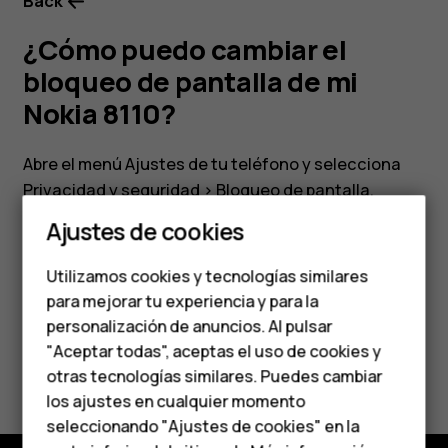
mi
Back
¿Cómo puedo cambiar el
Nokia
bloqueo de pantalla de mi
8110?
Nokia 8110?
Abre el menú Ajustes de tu teléfono y selecciona
Smartphones
Privacidad y seguridad
>
Bloqueo de pantalla
.
Teléfonos clásicos
Ajustes de cookies
Teléfonos para
Utilizamos cookies y tecnologías similares
personas mayores
para mejorar tu experiencia y para la
¿Te ha parecido útil?
personalización de anuncios. Al pulsar
Accesorios
"Aceptar todas", aceptas el uso de cookies y
Sí
No
HMD Terra M
otras tecnologías similares. Puedes cambiar
los ajustes en cualquier momento
Para empresas
seleccionando "Ajustes de cookies" en la