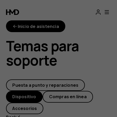
¿Cómo
puedo
Inicio de asistencia
cambiar
Temas para
el
soporte
bloqueo
de
Puesta a punto y reparaciones
pantalla
Dispositivo
Compras en línea
de
Accesorios