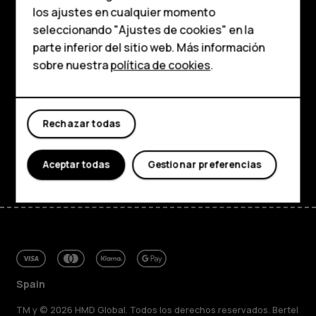
HMD Terra M
los ajustes en cualquier momento
Para empresas
seleccionando "Ajustes de cookies" en la
Tienda
parte inferior del sitio web. Más información
Tabletas
sobre nuestra
política de cookies
.
Acerca de
Tienda
Planet and people
Rechazar todas
Asistencia
Mi cuenta
Facebook
Instagram
Tiktok
Youtube
Linkedin
Discord
Aceptar todas
Gestionar preferencias
Spain
TM y © 2026 HMD Global. Todos los derechos reservados. Bertel