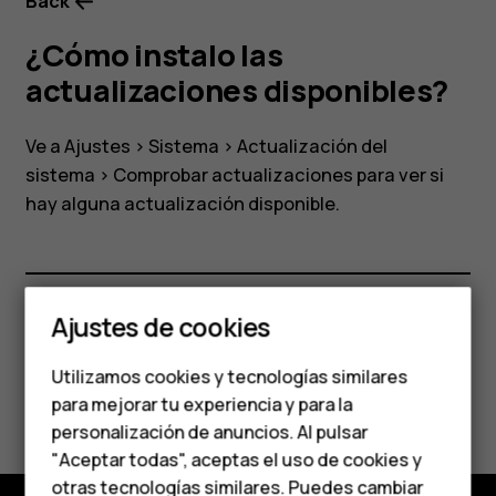
Back
¿Cómo instalo las
actualizaciones disponibles?
Ve a
Ajustes
>
Sistema
>
Actualización del
sistema
>
Comprobar actualizaciones
para ver si
hay alguna actualización disponible.
Smartphones
Teléfonos clásicos
Ajustes de cookies
¿Te ha parecido útil?
Teléfonos para
Utilizamos cookies y tecnologías similares
personas mayores
Sí
No
para mejorar tu experiencia y para la
personalización de anuncios. Al pulsar
Accesorios
"Aceptar todas", aceptas el uso de cookies y
otras tecnologías similares. Puedes cambiar