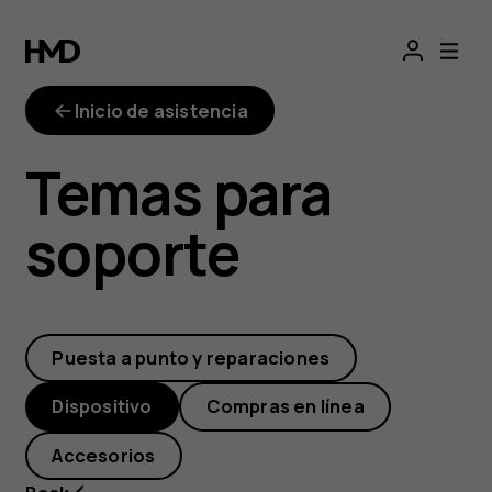
¿Dónde
está
Inicio de asistencia
la
Temas para
aplicación
soporte
Galería
en
Puesta a punto y reparaciones
mi
Dispositivo
Compras en línea
teléfono?
Accesorios