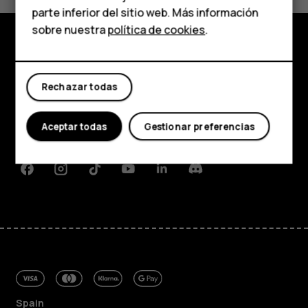
parte inferior del sitio web. Más información
Tabletas
sobre nuestra
política de cookies
.
Tienda
Tienda
Rechazar todas
Mi cuenta
Acerca de
Planet and people
Aceptar todas
Gestionar preferencias
Asistencia
Facebook
Instagram
Tiktok
Youtube
Linkedin
Discord
Spain