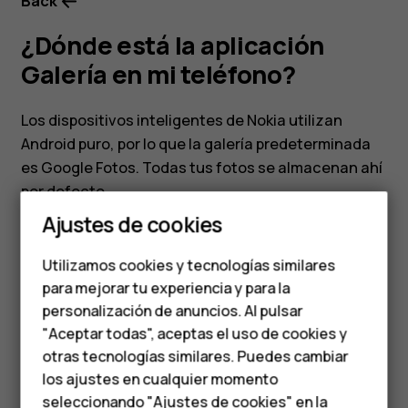
Back
¿Dónde está la aplicación
Galería en mi teléfono?
Los dispositivos inteligentes de Nokia utilizan
Android puro, por lo que la galería predeterminada
Smartphones
es Google Fotos. Todas tus fotos se almacenan ahí
por defecto.
Teléfonos clásicos
Ajustes de cookies
Teléfonos para
Utilizamos cookies y tecnologías similares
personas mayores
para mejorar tu experiencia y para la
personalización de anuncios. Al pulsar
¿Te ha parecido útil?
Accesorios
"Aceptar todas", aceptas el uso de cookies y
HMD Terra M
otras tecnologías similares. Puedes cambiar
Sí
No
los ajustes en cualquier momento
Para empresas
seleccionando "Ajustes de cookies" en la