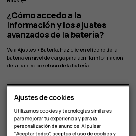
avanzados
Back
¿Cómo accedo a la
de
información y los ajustes
la
avanzados de la batería?
batería?
Ve a
Ajustes
>
Batería
. Haz clic en el icono de la
batería en nivel de carga para abrir la información
detallada sobre el uso de la batería.
Smartphones
Teléfonos clásicos
Ajustes de cookies
Teléfonos para
¿Te ha parecido útil?
Utilizamos cookies y tecnologías similares
personas mayores
para mejorar tu experiencia y para la
Sí
No
personalización de anuncios. Al pulsar
Accesorios
"Aceptar todas", aceptas el uso de cookies y