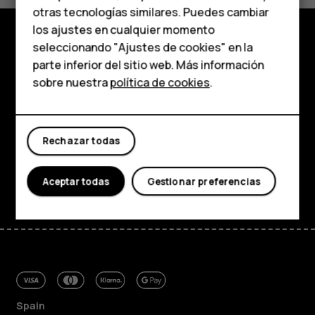
HMD Terra M
otras tecnologías similares. Puedes cambiar
los ajustes en cualquier momento
Para empresas
seleccionando "Ajustes de cookies" en la
Tienda
parte inferior del sitio web. Más información
Tabletas
sobre nuestra
política de cookies
.
Acerca de
Tienda
Planet and people
Rechazar todas
Mi cuenta
Asistencia
Facebook
Instagram
Tiktok
Youtube
Linkedin
Discord
Aceptar todas
Gestionar preferencias
Spain