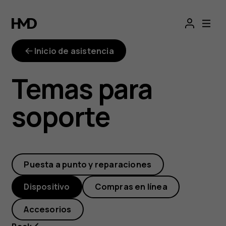
¿Por
qué
Inicio de asistencia
mi
Temas para
teléfono
soporte
se
calienta,
Puesta a punto y reparaciones
cierra
Dispositivo
Compras en línea
aplicaciones
Accesorios