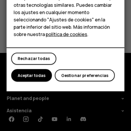
HMD Terra M
otras tecnologías similares. Puedes cambiar
los ajustes en cualquier momento
Para empresas
¿Te ha parecido útil?
seleccionando "Ajustes de cookies" en la
parte inferior del sitio web. Más información
Tabletas
Sí
No
sobre nuestra
política de cookies
.
Tienda
Rechazar todas
Mi cuenta
Tienda
Aceptar todas
Gestionar preferencias
Acerca de
Planet and people
Asistencia
Facebook
Instagram
Tiktok
Youtube
Linkedin
Discord