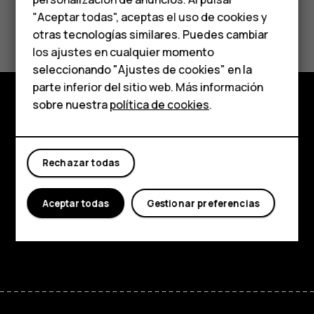
Accesorios
"Aceptar todas", aceptas el uso de cookies y
Sí
No
HMD Terra M
otras tecnologías similares. Puedes cambiar
los ajustes en cualquier momento
Para empresas
seleccionando "Ajustes de cookies" en la
parte inferior del sitio web. Más información
Tabletas
sobre nuestra
política de cookies
.
Tienda
Tienda
Acerca de
Rechazar todas
Mi cuenta
Planet and people
Aceptar todas
Gestionar preferencias
Asistencia
Facebook
Instagram
Tiktok
Youtube
Linkedin
Discord