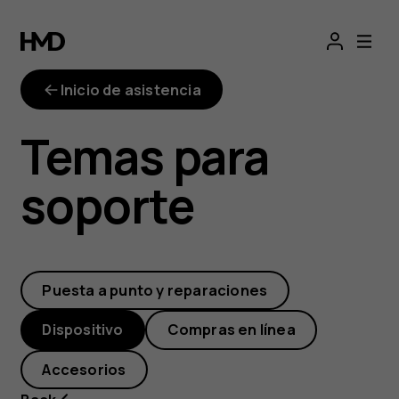
¿Dónde
está
Inicio de asistencia
el
Temas para
gestor
soporte
de
archivos
Puesta a punto y reparaciones
en
Dispositivo
Compras en línea
mi
Accesorios