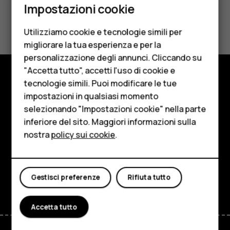
Impostazioni cookie
Cellulari
Ti è stato d'aiuto?
Utilizziamo cookie e tecnologie simili per
Telefoni per anziani
Sì
No
migliorare la tua esperienza e per la
personalizzazione degli annunci. Cliccando su
Accessori
"Accetta tutto", accetti l'uso di cookie e
HMD Terra M
tecnologie simili. Puoi modificare le tue
Negozio
impostazioni in qualsiasi momento
Per le imprese
selezionando "Impostazioni cookie" nella parte
Informazioni su
inferiore del sito. Maggiori informazioni sulla
Tablet
Planet and people
nostra
policy sui cookie
.
Negozio
Assistenza
Il mio account
Facebook
Instagram
Tiktok
Youtube
Linkedin
Discord
Gestisci preferenze
Rifiuta tutto
Accetta tutto