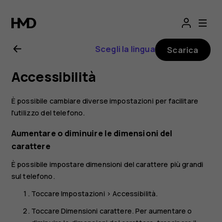
Manuale
d’uso
Scegli la lingua
Scarica
del
Accessibilità
Nokia
È possibile cambiare diverse impostazioni per facilitare
2.1
l'utilizzo del telefono.
Aumentare o diminuire le dimensioni del
carattere
È possibile impostare dimensioni del carattere più grandi
sul telefono.
Toccare
Impostazioni
>
Accessibilità
.
Toccare
Dimensioni carattere
. Per aumentare o