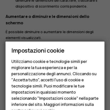
diminuire le dimensioni del carattere, trascinare il
dispositivo di scorrimento corrispondente.
Aumentare o diminuire le dimensioni dello
schermo
È possibile diminuire o aumentare le dimensioni degli
elementi visualizzati.
Smartphone
Toccare
Impostazioni
>
Accessibilità
.
Impostazioni cookie
Cellulari
Toccare
Dimensioni schermo
e per regolare le
dimensioni dello schermo, trascinare il dispositivo di
Utilizziamo cookie e tecnologie simili per
Telefoni per anziani
scorrimento apposito.
migliorare la tua esperienza e per la
personalizzazione degli annunci. Cliccando su
Accessori
"Accetta tutto", accetti l'uso di cookie e
HMD Terra M
tecnologie simili. Puoi modificare le tue
impostazioni in qualsiasi momento
Per le imprese
selezionando "Impostazioni cookie" nella parte
Ti è stato d'aiuto?
inferiore del sito. Maggiori informazioni sulla
Tablet