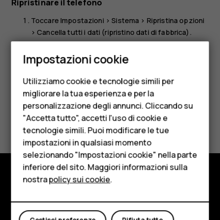
Ripristinare il telefono
Toccare
Impostazioni
>
Sistema
>
Ripristina opzioni
>
Cancella tutti i dati (ripristino dati di fabbrica)
.
Smartphone
Seguire le istruzioni visualizzate sul telefono.
Impostazioni cookie
Cellulari
Utilizziamo cookie e tecnologie simili per
Telefoni per anziani
migliorare la tua esperienza e per la
personalizzazione degli annunci. Cliccando su
Accessori
"Accetta tutto", accetti l'uso di cookie e
Ti è stato d'aiuto?
HMD Terra M
tecnologie simili. Puoi modificare le tue
impostazioni in qualsiasi momento
Sì
No
Per le imprese
selezionando "Impostazioni cookie" nella parte
inferiore del sito. Maggiori informazioni sulla
Tablet
nostra
policy sui cookie
.
Negozio
Negozio
Informazioni su
Il mio account