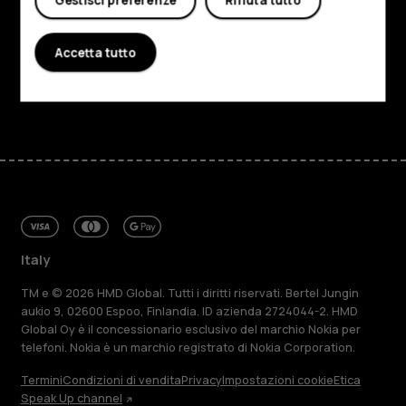
Gestisci preferenze
Rifiuta tutto
Planet and people
Accetta tutto
Assistenza
Facebook
Instagram
Tiktok
Youtube
Linkedin
Discord
Italy
TM e © 2026 HMD Global. Tutti i diritti riservati. Bertel Jungin
aukio 9, 02600 Espoo, Finlandia. ID azienda 2724044-2. HMD
Global Oy è il concessionario esclusivo del marchio Nokia per
telefoni. Nokia è un marchio registrato di Nokia Corporation.
Termini
Condizioni di vendita
Privacy
Impostazioni cookie
Etica
Speak Up channel