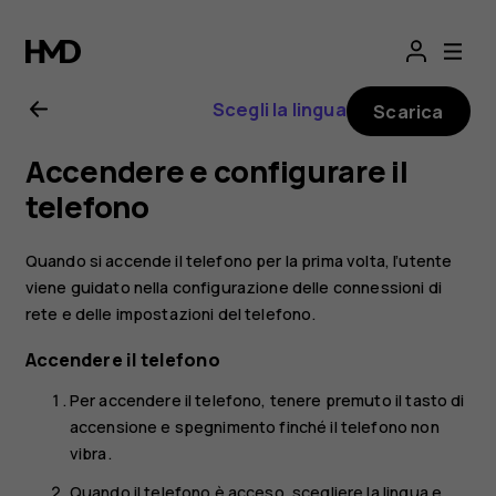
Manuale
d’uso
Scegli la lingua
Scarica
del
Accendere e configurare il
Nokia
telefono
2.1
Quando si accende il telefono per la prima volta, l’utente
viene guidato nella configurazione delle connessioni di
rete e delle impostazioni del telefono.
Accendere il telefono
Per accendere il telefono, tenere premuto il tasto di
accensione e spegnimento finché il telefono non
vibra.
Quando il telefono è acceso, scegliere la lingua e