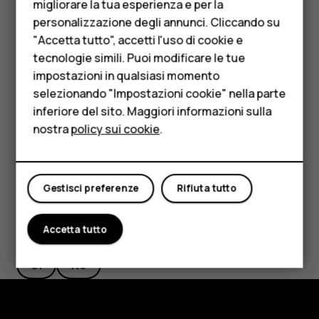
Telefoni per anziani
Ripristinare le impostazioni delle app del
migliorare la tua esperienza e per la
precedente telefono Android™
personalizzazione degli annunci. Cliccando su
Accessori
"Accetta tutto", accetti l'uso di cookie e
Se il telefono precedente era un Android su cui era attiva
HMD Terra M
tecnologie simili. Puoi modificare le tue
l’opzione per il backup nell’account Google, è possibile
impostazioni in qualsiasi momento
ripristinare le impostazioni delle app e le password Wi-Fi.
Per le imprese
selezionando "Impostazioni cookie" nella parte
Toccare
Impostazioni
>
Sistema
>
Backup
.
inferiore del sito. Maggiori informazioni sulla
Tablet
nostra
policy sui cookie
.
Impostare
Esegui backup su Google Drive
su
On
.
Negozio
Il mio account
Gestisci preferenze
Rifiuta tutto
Ti è stato d'aiuto?
Accetta tutto
Sì
No