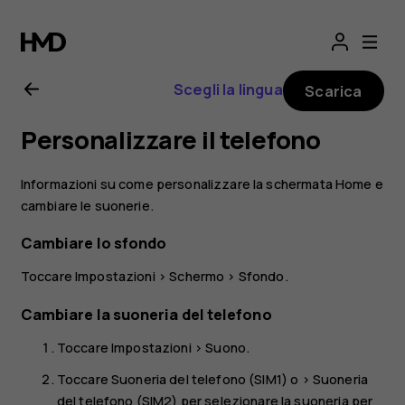
Manuale
d’uso
Scegli la lingua
Scarica
del
Personalizzare il telefono
Nokia
Informazioni su come personalizzare la schermata Home e
2.1
cambiare le suonerie.
Cambiare lo sfondo
Toccare
Impostazioni
>
Schermo
>
Sfondo
.
Cambiare la suoneria del telefono
Toccare
Impostazioni
>
Suono
.
Toccare
Suoneria del telefono (SIM1)
o >
Suoneria
del telefono (SIM2)
per selezionare la suoneria per