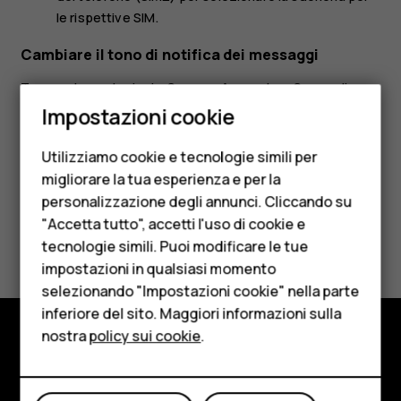
le rispettive SIM.
Cambiare il tono di notifica dei messaggi
Toccare
Impostazioni
>
Suono
>
Avanzate
>
Suono di
Smartphone
notifica predefinito
.
Impostazioni cookie
Cellulari
Utilizziamo cookie e tecnologie simili per
Telefoni per anziani
migliorare la tua esperienza e per la
personalizzazione degli annunci. Cliccando su
Accessori
"Accetta tutto", accetti l'uso di cookie e
Ti è stato d'aiuto?
HMD Terra M
tecnologie simili. Puoi modificare le tue
impostazioni in qualsiasi momento
Per le imprese
Sì
No
selezionando "Impostazioni cookie" nella parte
inferiore del sito. Maggiori informazioni sulla
Tablet
nostra
policy sui cookie
.
Negozio
Negozio
Informazioni su