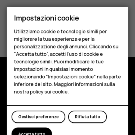
Smartphone
Impostazioni cookie
Cellulari
Utilizziamo cookie e tecnologie simili per
Telefoni per anziani
Ti è stato d'aiuto?
migliorare la tua esperienza e per la
personalizzazione degli annunci. Cliccando su
Accessori
Sì
No
"Accetta tutto", accetti l'uso di cookie e
HMD Terra M
tecnologie simili. Puoi modificare le tue
impostazioni in qualsiasi momento
Per le imprese
selezionando "Impostazioni cookie" nella parte
Negozio
inferiore del sito. Maggiori informazioni sulla
Tablet
Informazioni su
nostra
policy sui cookie
.
Negozio
Planet and people
Il mio account
Assistenza
Gestisci preferenze
Rifiuta tutto
Facebook
Instagram
Tiktok
Youtube
Linkedin
Discord
Accetta tutto