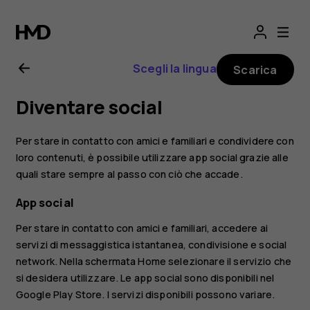
Manuale
d’uso
Scegli la lingua
Scarica
del
Diventare social
Nokia
Per stare in contatto con amici e familiari e condividere con
2.1
loro contenuti, è possibile utilizzare app social grazie alle
quali stare sempre al passo con ciò che accade.
App social
Per stare in contatto con amici e familiari, accedere ai
servizi di messaggistica istantanea, condivisione e social
network. Nella schermata Home selezionare il servizio che
si desidera utilizzare. Le app social sono disponibili nel
Google Play Store
. I servizi disponibili possono variare.