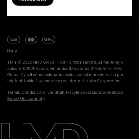
Italy
TM e © 2026 HMD Global. Tutti i diritti riservati. Bertel Jungin
aukio 9, 02600 Espoo, Finlandia. ID azienda 2724044-2. HMD
Global Oy è il concessionario esclusivo del marchio Nokia per
telefoni. Nokia è un marchio registrato di Nokia Corporation.
Termini
Condizioni di vendita
Privacy
Impostazioni cookie
Etica
Speak Up channel
Informazioni su
Ripara, riutilizza, ricicla
Sostenibilità