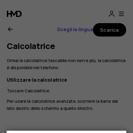
Manuale
d’uso
Scegli la lingua
Scarica
del
Calcolatrice
Nokia
Ormai la calcolatrice tascabile non serve più, la calcolatrice
2.1
è disponibile nel telefono.
Utilizzare la calcolatrice
Toccare
Calcolatrice
.
Per usare la calcolatrice avanzata, scorrere la barra dal
lato destro dello schermo a quello sinistro.