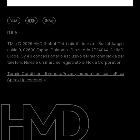
Italy
TM e © 2026 HMD Global. Tutti i diritti riservati. Bertel Jungin
aukio 9, 02600 Espoo, Finlandia. ID azienda 2724044-2. HMD
Global Oy è il concessionario esclusivo del marchio Nokia per
telefoni. Nokia è un marchio registrato di Nokia Corporation.
Termini
Condizioni di vendita
Privacy
Impostazioni cookie
Etica
Speak Up channel
Informazioni su
Ripara, riutilizza, ricicla
Sostenibilità
Assistenza
Italy