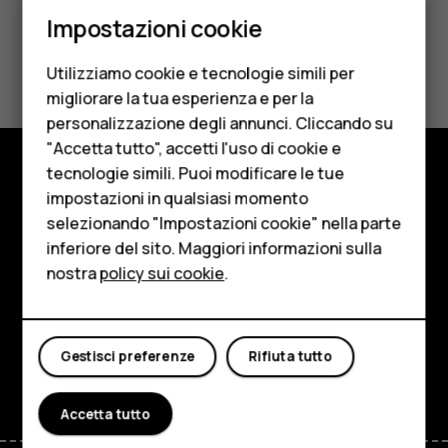
Smartphone
Impostazioni cookie
Cellulari
Ti è stato d'aiuto?
Utilizziamo cookie e tecnologie simili per
Telefoni per anziani
migliorare la tua esperienza e per la
Sì
No
personalizzazione degli annunci. Cliccando su
Accessori
"Accetta tutto", accetti l'uso di cookie e
HMD Terra M
tecnologie simili. Puoi modificare le tue
impostazioni in qualsiasi momento
Negozio
Per le imprese
selezionando "Impostazioni cookie" nella parte
Informazioni su
inferiore del sito. Maggiori informazioni sulla
Tablet
nostra
policy sui cookie
.
Planet and people
Negozio
Assistenza
Il mio account
Gestisci preferenze
Rifiuta tutto
Facebook
Instagram
Tiktok
Youtube
Linkedin
Discord
Accetta tutto